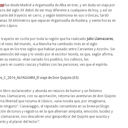
ote
fue desde Madrid a Argamasilla de Alba en tren, y sin duda un viaje por
s del siglo XX debió de ser muy diferente a cualquiera de hoy, y así un
parte del trayecto en carro, y según testimonia en sus crónicas, tardó
enas 30 kilómetros que separan Argamasilla de Ruidera, y veinte horas en
erto Lápice.
o trayecto en coche por toda la región que ha realizado
Julio Llamazares
,
ue el resto del mundo, «La Mancha ha cambiado más en el siglo
s que en los tres siglos que habían pasado entre Cervantes y Azorín». Sin
ención del viaje y lo vivido por el escritor leonés, es que, según afirma,
n su esencia. «Han variado los pueblos, los cultivos, las
pero en cuanto rascas y hablas con las personas, ves que el espíritu
un libro esclarecedor y abunda en retazos de humor y un finísimo
nas. Llamazares, con su aportación, retoma las aventuras de don Quijote
ma libertad que rezuma el clásico, «una novela que, por imaginaria,
 en ninguno”. Canavaggio, el reputado cervantista en su breve prólogo
ción de tonos y registros en la que alternan simpatía, emoción, lucidez y
Llamazares, nos descubren una ‘geopoética’ del Quijote que suscita y
és y el placer del lector”.