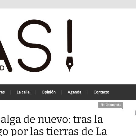
res
La calle
Opinión
Agenda
Contacto
No Comments
alga de nuevo: tras la
o por las tierras de La