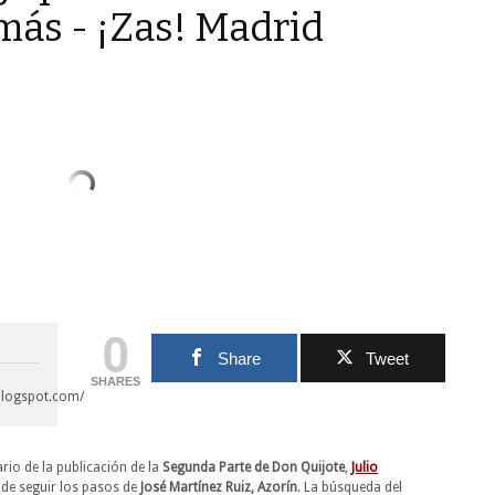
más - ¡Zas! Madrid
0
Share
Tweet
SHARES
blogspot.com/
rio de la publicación de la
Segunda Parte de Don Quijote
,
Julio
 de seguir los pasos de
José Martínez Ruiz, Azorín
. La búsqueda del