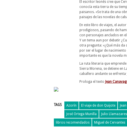
El escritor leonés cree que C
conocía esta tierra de su tie
paisanos. «Se trata de una obr
paisajes de las novelas de caba
En este libro de viajes, el au
prodigiosos, pasando de hamb
con personajes anclados en e
Y un tema aun por debatir ¿Cu
otra pregunta: «¿Qué más da 
por ser el lugar de nacimiento 
importante es que la novela m
La ruta literaria que emprende 
Sierra Morena, se detiene en 
caballero andante se enfrenta 
Prologa el texto
Jean Canavag
TAGS
Azorín
El viaje de don Quijote
Jean
José Ortega Munilla
Julio Llamazares
libros recomendados
Miguel de Cervantes