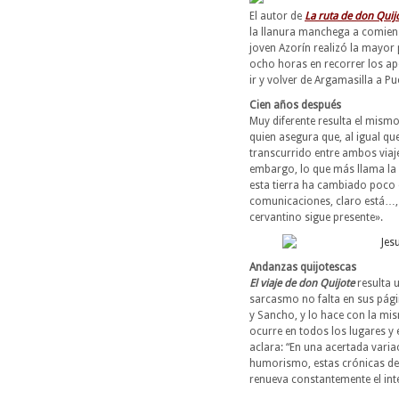
El autor de
La ruta de don Quij
la llanura manchega a comienzo
joven Azorín realizó la mayor 
ocho horas en recorrer los ap
ir y volver de Argamasilla a Pu
Cien años después
Muy diferente resulta el mism
quien asegura que, al igual q
transcurrido entre ambos viaje
embargo, lo que más llama la at
esta tierra ha cambiado poco e
comunicaciones, claro está…, 
cervantino sigue presente».
Andanzas quijotescas
El viaje de don Quijote
resulta 
sarcasmo no falta en sus pági
y Sancho, y lo hace con la mis
ocurre en todos los lugares y
aclara: “En una acertada varia
humorismo, estas crónicas de 
renueva constantemente el inter