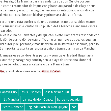
ervantes eligió La Mancha para las andanzas de don Quijote porque
mpo como recaudador de impuestos y hace una parodia de ella y de sus
a de humor y el autor escogió un escenario antagónico a los idílicos
llería, con castillos con hiedras y princesas rubias», afirma.
tor recorre una ruta que le revela unos contrastes no por sabidos menos
urgueserías en el centro de un pueblo de La Mancha a antiguas ventas
l pasado.
ál es la cuna de Cervantes y del Quijote? A esto Llamazares responde con
de dónde eran o dónde vivieron?». Un gran número de pueblos pugnan
del autor y del personaje más universal de la literatura española, pero lo
ás importante escrita en lengua española tiene su alma en La Mancha.
Llamazares se divide en tres partes, y se inicia en Madrid, llega hasta
La Mancha y Zaragoza y concluye en la playa de Barcelona, donde el
y cae derrotado ante al caballero de la Blanca Luna.
gio
, y las ilustraciones son de
Jesús Cisneros
.
 Canavaggio
Jesús Cisneros
José Martínez Ruiz
La Mancha
La ruta de don Quijote
libros novedades
Pedro Domene
Segunda Parte de Don Quijote
zas