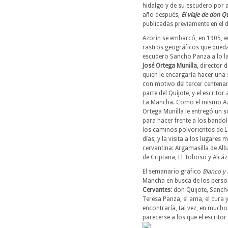
hidalgo y de su escudero por a
año después,
El viaje de don Q
publicadas previamente en el 
Azorín se embarcó, en 1905, en
rastros geográficos que queda
escudero Sancho Panza a lo l
José Ortega Munilla
, director 
quien le encargaría hacer una s
con motivo del tercer centenar
parte del Quijote, y el escritor
La Mancha. Como el mismo Azo
Ortega Munilla le entregó un s
para hacer frente a los bando
los caminos polvorientos de L
días, y la visita a los lugare
cervantina: Argamasilla de Al
de Criptana, El Toboso y Alcáz
El semanario gráfico
Blanco y
Mancha en busca de los perso
Cervantes
: don Quijote, Sanc
Teresa Panza, el ama, el cura y
encontraría, tal vez, en much
parecerse a los que el escrito