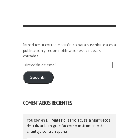
Introduce tu correo electrónico para suscribirte a esta
publicación y recibir notificaciones de nuevas
entradas.
Dirección
de
email
Suscribir
COMENTARIOS RECIENTES
Youssef
en
El Frente Polisario acusa a Marruecos
de utilizar la migración como instrumento de
chantaje contra España