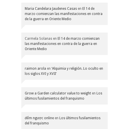
Maria Candelara Jaudenes Casas
en
El 14 de
marzo comienzan las manifestaciones en contra
de la guerra en Oriente Medio
Carmela Solanas
en
El 14 de marzo comienzan
las manifestaciones en contra de la guerra en
Oriente Medio
raimon arola
en
‘Alquimia y religión. Lo oculto en
los siglos XVI y XVII’
Grow a Garden calculator value to weight
en
Los
últimos fusilamientos del franquismo
đếm ngược online
en
Los últimos fusilamientos
del franquismo