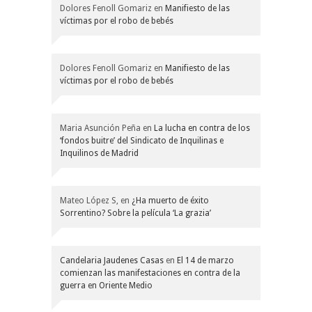
Dolores Fenoll Gomariz
en
Manifiesto de las
víctimas por el robo de bebés
Dolores Fenoll Gomariz
en
Manifiesto de las
víctimas por el robo de bebés
Maria Asunción Peña
en
La lucha en contra de los
‘fondos buitre’ del Sindicato de Inquilinas e
Inquilinos de Madrid
Mateo López S,
en
¿Ha muerto de éxito
Sorrentino? Sobre la película ‘La grazia’
Candelaria Jaudenes Casas
en
El 14 de marzo
comienzan las manifestaciones en contra de la
guerra en Oriente Medio