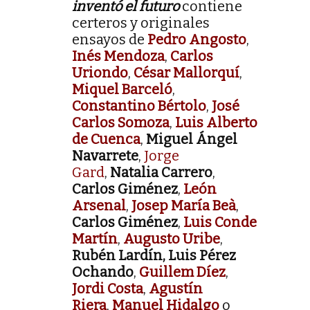
inventó el futuro
contiene
certeros y originales
ensayos de
Pedro Angosto
,
Inés Mendoza
,
Carlos
Uriondo
,
César Mallorquí
,
Miquel Barceló
,
Constantino Bértolo
,
José
Carlos Somoza
,
Luis Alberto
de Cuenca
,
Miguel Ángel
Navarrete
,
Jorge
Gard
,
Natalia Carrero
,
Carlos Giménez
,
León
Arsenal
,
Josep María Beà
,
Carlos Giménez
,
Luis Conde
Martín
,
Augusto Uribe
,
Rubén Lardín, Luis Pérez
Ochando
,
Guillem Díez
,
Jordi Costa
,
Agustín
Riera
,
Manuel Hidalgo
o