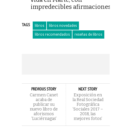
impredecibles afirmaciones.
TAGS
libros
libros novedades
libros recomendados
reseñas de libros
PREVIOUS STORY
NEXT STORY
Carmen Canet
Exposición en
acaba de
la Real Sociedad
publicar su
Fotográfica
nuevo libro de
‘Sociales 2017 –
aforismos
2018, las
‘Luciérnagas’
mejores fotos’