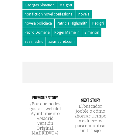
Georges Simenon
Maigret
non fiction novel confesional
novela
novela policiaca
Patricia Highsmith
Pedigrí
Pedro Domene
Roger Mamelin
Simenon
zas madrid
zasmadrid.com
PREVIOUS STORY
NEXT STORY
¿Por qué no les
El buscador
gusta la web del
Jooble o cómo
Ayuntamiento
ahorrar tiempo
«Madrid
y esfuerzos
Versión
para encontrar
Original,
un trabajo
MADRIDVO»?