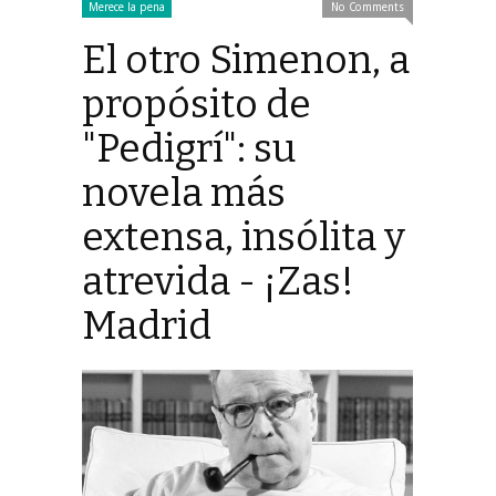
Merece la pena
No Comments
El otro Simenon, a
propósito de
"Pedigrí": su
novela más
extensa, insólita y
atrevida - ¡Zas!
Madrid