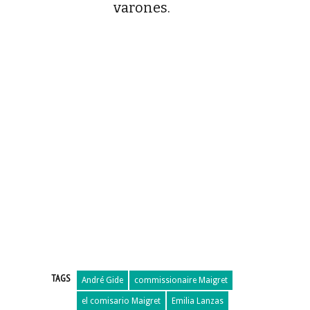
varones.
TAGS
André Gide
commissionaire Maigret
el comisario Maigret
Emilia Lanzas