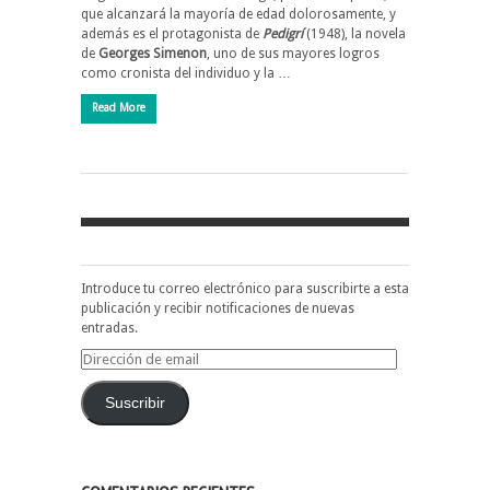
que alcanzará la mayoría de edad dolorosamente, y
además es el protagonista de
Pedigrí
(1948), la novela
de
Georges Simenon
, uno de sus mayores logros
como cronista del individuo y la …
Read More
Introduce tu correo electrónico para suscribirte a esta
publicación y recibir notificaciones de nuevas
entradas.
Dirección
de
email
Suscribir