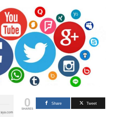
0
Share
Tweet
SHARES
araya.com