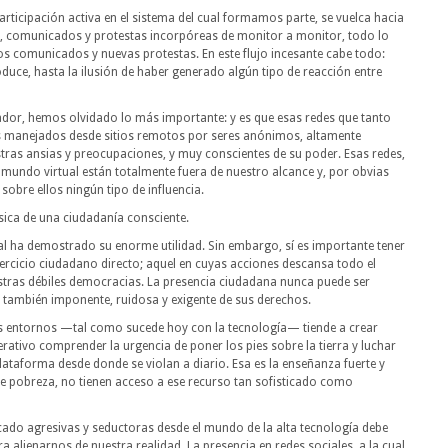
rticipación activa en el sistema del cual formamos parte, se vuelca hacia
, comunicados y protestas incorpóreas de monitor a monitor, todo lo
s comunicados y nuevas protestas. En este flujo incesante cabe todo:
duce, hasta la ilusión de haber generado algún tipo de reacción entre
denador, hemos olvidado lo más importante: y es que esas redes que tanto
s manejados desde sitios remotos por seres anónimos, altamente
ras ansias y preocupaciones, y muy conscientes de su poder. Esas redes,
 mundo virtual están totalmente fuera de nuestro alcance y, por obvias
sobre ellos ningún tipo de influencia.
ísica de una ciudadanía consciente.
cual ha demostrado su enorme utilidad. Sin embargo, sí es importante tener
ejercicio ciudadano directo; aquel en cuyas acciones descansa todo el
estras débiles democracias. La presencia ciudadana nunca puede ser
no también imponente, ruidosa y exigente de sus derechos.
s entornos —tal como sucede hoy con la tecnología— tiende a crear
perativo comprender la urgencia de poner los pies sobre la tierra y luchar
plataforma desde donde se violan a diario. Esa es la enseñanza fuerte y
de pobreza, no tienen acceso a ese recurso tan sofisticado como
ado agresivas y seductoras desde el mundo de la alta tecnología debe
 alienarnos de nuestra realidad. La presencia en redes sociales, a la cual