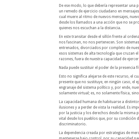
De ese modo, lo que debería representar una pa
un remedo de ejercicio ciudadano en mensajes
cual muere al ritmo de nuevos mensajes, nuevo
desde los llamados a una acción que no se pro
quienes nos escuchan a la distancia.
En este transitar desde el sillón frente al or
nos fascinan, no nos pertenecen. Son sistema
entrenados, divorciados por completo de nuest
esos sistemas de alta tecnología que cruzan el
razones, fuera de nuestra capacidad de ejercer 
Nada puede sustituir el poder de la presencia f
Esto no significa alejarse de este recurso, el 
presente que no sustituye, en ningún caso, el 
engranaje del sistema político y, por ende, nu
solamente virtual; es, no solamente física, si
La capacidad humana de habituarse a distinto
ilusiones y a perder de vista la realidad. Es im
por la justicia y los derechos desde la misma 
vital desde los pueblos que, por su condición 
discriminatorio.
La dependencia creada por estrategias de merc
mantenerse bajo control, por su capacidad para