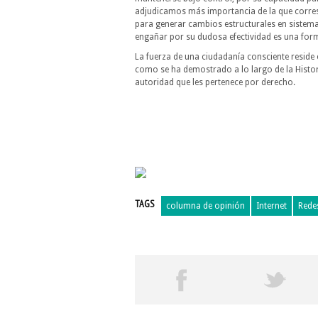
adjudicamos más importancia de la que corre
para generar cambios estructurales en sistem
engañar por su dudosa efectividad es una for
La fuerza de una ciudadanía consciente reside
como se ha demostrado a lo largo de la Histor
autoridad que les pertenece por derecho.
TAGS
columna de opinión
Internet
Rede