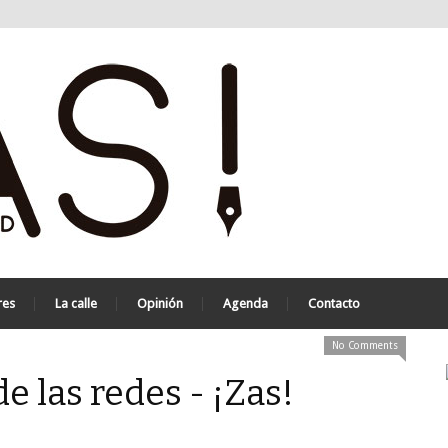
res
La calle
Opinión
Agenda
Contacto
No Comments
de las redes - ¡Zas!