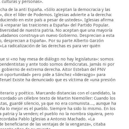
, culturas y personas».
echa de la anti España. «Sólo aceptan la democracia y las
 dice el líder de Podemos. Iglesias advierte a la derecha:
duciendo en este país a pesar de ustedes». Iglesias afirma
á «reparar las traiciones a España» del Partido Popular.
diversidad de nuestra patria. No aceptan que una mayoría
iudadanos construya un nuevo Gobierno. Desprecian a esta
o, desprecian a España». Por su parte Alberto Garzón
La radicalización de las derechas es para ver quién
que si «no hay mesa de diálogo no hay legislatura»: somos
ependentistas y ante todo somos demócratas. Jamás ni por
n gobierno de extrema derecha. Aitor Esteban del PNV
an oportunidad» pero pide a Sánchez «liderazgo» para
e Teruel Existe ha denunciado que es víctima de «una presión
terario y poético. Marcando distancias con el candidato, la
recordado un célebre texto de Martin Niemöller: Cuando los
istas, guardé silencio, ya que no era comunista…, aunque ha
paña lo mejor es el pueblo. Siempre ha sido lo mismo. En los
a patria y la venden; el pueblo no la nombra siquiera, pero
 recordaba Pablo Iglesias a Antonio Machado. «La
 beneficiarse de las ventajas de la venganza», citaba