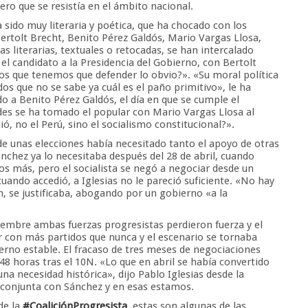
o que se resistía en el ámbito nacional.
 sido muy literaria y poética, que ha chocado con los
ertolt Brecht, Benito Pérez Galdós, Mario Vargas Llosa,
 literarias, textuales o retocadas, se han intercalado
ó el candidato a la Presidencia del Gobierno, con Bertolt
os que tenemos que defender lo obvio?». «Su moral política
s que no se sabe ya cuál es el paño primitivo», le ha
o a Benito Pérez Galdós, el día en que se cumple el
des se ha tomado el popular con Mario Vargas Llosa al
ó, no el Perú, sino el socialismo constitucional?».
de unas elecciones había necesitado tanto el apoyo de otras
nchez ya lo necesitaba después del 28 de abril, cuando
 más, pero el socialista se negó a negociar desde un
cuando accedió, a Iglesias no le pareció suficiente. «No hay
n, se justificaba, abogando por un gobierno «a la
.
viembre ambas fuerzas progresistas perdieron fuerza y el
 con más partidos que nunca y el escenario se tornaba
no estable. El fracaso de tres meses de negociaciones
48 horas tras el 10N. «Lo que en abril se había convertido
na necesidad histórica», dijo Pablo Iglesias desde la
conjunta con Sánchez y en esas estamos.
de la
#CoaliciónProgresista
, estas son algunas de las