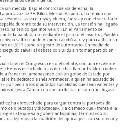
sesenta años de su muerte.
nca sin medida, bajo el control de «la derecha, la
. La portavoz de EH Bildu, Mertxe Aizpurua, ha tenido que
«asesinos», «viva el rey» y «fuera, fuera» y con el secretario
 espalda durante toda su intervención. La tensión ha llegado
greso ha tenido que intervenir: «En el Parlamento se
iante la palabra, no mediante el grito o el insulto. ¿Pueden
 chispa saltó cuando Aizpurua aludió al rey para calificar su
tubre de 2017 como un gesto de autoritario. En medio de
onseguido salvar el debate con Bildu sin tomar partido en
.
cialista en el Congreso, cerró el debate, con una excelente
: «Hemos escuchado a las derechas llamar traidor a quien
do a frenarlo», amenazando con un golpe de Estado por
al le ha dedicado a Inés Arrimadas, a quien ha acusado de
» por pedir a los diputados socialistas que sean valientes y
tados de esta Cámara no son arribistas ni son tránsfugas»,
ánchez ha aprovechado para cargar contra la portavoz de
smo de diputados y diputadas». Ha clamado que «frente a la
ón progresista que va a gobernar España», terminando su
za: «dejemos a la coalición del apocalipsis con su rencor y