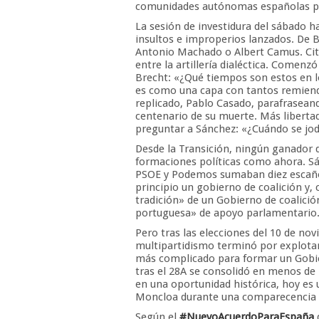
comunidades autónomas españolas per
La sesión de investidura del sábado ha
insultos e improperios lanzados. De B
Antonio Machado o Albert Camus. Citas
entre la artillería dialéctica. Comenz
Brecht: «¿Qué tiempos son estos en l
es como una capa con tantos remiendo
replicado, Pablo Casado, parafraseand
centenario de su muerte. Más liberta
preguntar a Sánchez: «¿Cuándo se jodi
Desde la Transición, ningún ganador 
formaciones políticas como ahora. Sá
PSOE y Podemos sumaban diez escaños
principio un gobierno de coalición y, 
tradición» de un Gobierno de coalició
portuguesa» de apoyo parlamentario
Pero tras las elecciones del 10 de no
multipartidismo terminó por explotar
más complicado para formar un Gobier
tras el 28A se consolidó en menos de 
en una oportunidad histórica, hoy es u
Moncloa durante una comparecencia 
Según el
#NuevoAcuerdoParaEspaña