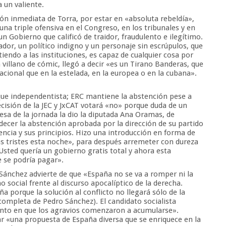
a un valiente.
ión inmediata de Torra, por estar en «absoluta rebeldía»,
a triple ofensiva en el Congreso, en los tribunales y en
un Gobierno que calificó de traidor, fraudulento e ilegítimo.
ador, un político indigno y un personaje sin escrúpulos, que
iendo a las instituciones, es capaz de cualquier cosa por
 villano de cómic, llegó a decir «es un Tirano Banderas, que
cional que en la estelada, en la europea o en la cubana».
oque independentista; ERC mantiene la abstención pese a
ecisión de la JEC y JxCAT votará «no» porque duda de un
esa de la jornada la dio la diputada Ana Oramas, de
decer la abstención aprobada por la dirección de su partido
ncia y sus principios. Hizo una introducción en forma de
s tristes esta noche», para después arremeter con dureza
«Usted quería un gobierno gratis total y ahora esta
e se podría pagar».
 Sánchez advierte de que «España no se va a romper ni la
 social frente al discurso apocalíptico de la derecha.
a porque la solución al conflicto no llegará sólo de la
 completa de Pedro Sánchez). El candidato socialista
unto en que los agravios comenzaron a acumularse».
ar «una propuesta de España diversa que se enriquece en la