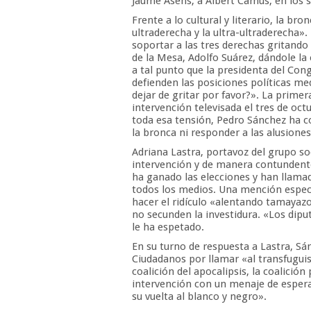
Jaume Asens, a Albert Camus, en los 
Frente a lo cultural y literario, la bro
ultraderecha y la ultra-ultraderecha»
soportar a las tres derechas gritando 
de la Mesa, Adolfo Suárez, dándole la
a tal punto que la presidenta del Con
defienden las posiciones políticas med
dejar de gritar por favor?». La primera
intervención televisada el tres de oc
toda esa tensión, Pedro Sánchez ha c
la bronca ni responder a las alusiones
Adriana Lastra, portavoz del grupo so
intervención y de manera contundente
ha ganado las elecciones y han llama
todos los medios. Una mención especi
hacer el ridículo «alentando tamayazos
no secunden la investidura. «Los dipu
le ha espetado.
En su turno de respuesta a Lastra, S
Ciudadanos por llamar «al transfugui
coalición del apocalipsis, la coalici
intervención con un menaje de esperan
su vuelta al blanco y negro».