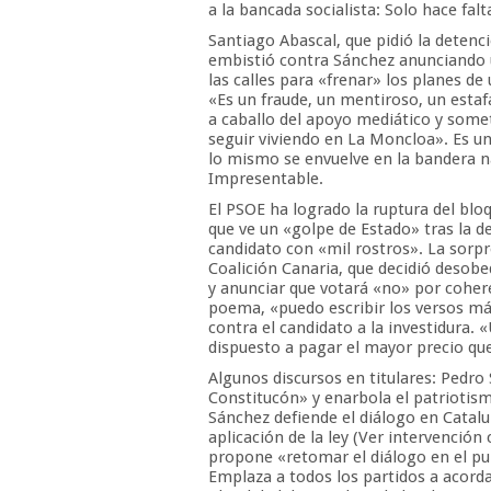
a la bancada socialista: Solo hace falt
Santiago Abascal, que pidió la detenc
embistió contra Sánchez anunciando un
las calles para «frenar» los planes de 
«Es un fraude, un mentiroso, un estaf
a caballo del apoyo mediático y somet
seguir viviendo en La Moncloa». Es un
lo mismo se envuelve en la bandera na
Impresentable.
El PSOE ha logrado la ruptura del bl
que ve un «golpe de Estado» tras la d
candidato con «mil rostros». La sorpr
Coalición Canaria, que decidió desobe
y anunciar que votará «no» por cohere
poema, «puedo escribir los versos má
contra el candidato a la investidura. 
dispuesto a pagar el mayor precio qu
Algunos discursos en titulares: Pedro
Constitucón» y enarbola el patriotismo
Sánchez defiende el diálogo en Cataluñ
aplicación de la ley (Ver intervención
propone «retomar el diálogo en el p
Emplaza a todos los partidos a acord