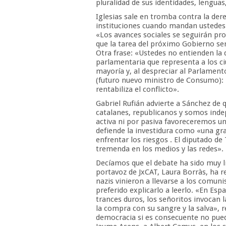
pluralidad de sus identidades, lenguas
Iglesias sale en tromba contra la der
instituciones cuando mandan ustedes»,
«Los avances sociales se seguirán pro
que la tarea del próximo Gobierno ser
Otra frase: «Ustedes no entienden la 
parlamentaria que representa a los c
mayoría y, al despreciar al Parlament
(futuro nuevo ministro de Consumo): «
rentabiliza el conflicto».
Gabriel Rufián advierte a Sánchez de 
catalanes, republicanos y somos ind
activa ni por pasiva favoreceremos u
defiende la investidura como «una gr
enfrentar los riesgos . El diputado d
tremenda en los medios y las redes».
Decíamos que el debate ha sido muy li
portavoz de JxCAT, Laura Borràs, ha 
nazis vinieron a llevarse a los comun
preferido explicarlo a leerlo. «En Es
trances duros, los señoritos invocan l
la compra con su sangre y la salva»,
democracia si es consecuente no puede