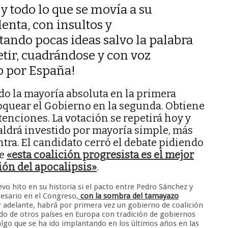
y todo lo que se movía a su
enta, con insultos y
tando pocas ideas salvo la palabra
etir, cuadrándose y con voz
o por España!
o la mayoría absoluta en la primera
oquear el Gobierno en la segunda. Obtiene
abstenciones. La votación se repetirá hoy y
aldrá investido por mayoría simple, más
tra. El candidato cerró el debate pidiendo
ue
«esta coalición progresista es el mejor
ión del apocalipsis»
.
o hito en su historia si el pacto entre Pedro Sánchez y
cesario en el Congreso,
con la sombra del tamayazo
r adelante, habrá por primera vez un gobierno de coalición
tado de otros países en Europa con tradición de gobiernos
algo que se ha ido implantando en los últimos años en las