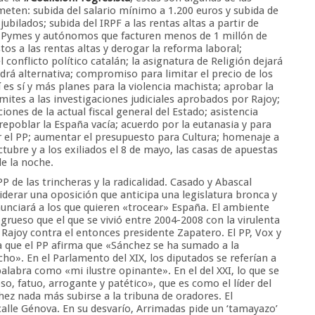
ten: subida del salario mínimo a 1.200 euros y subida de
ubilados; subida del IRPF a las rentas altas a partir de
a Pymes y autónomos que facturen menos de 1 millón de
tos a las rentas altas y derogar la reforma laboral;
l conflicto político catalán; la asignatura de Religión dejará
drá alternativa; compromiso para limitar el precio de los
sí es sí y más planes para la violencia machista; aprobar la
límites a las investigaciones judiciales aprobados por Rajoy;
iones de la actual fiscal general del Estado; asistencia
repoblar la España vacía; acuerdo por la eutanasia y para
r el PP; aumentar el presupuesto para Cultura; homenaje a
ctubre y a los exiliados el 8 de mayo, las casas de apuestas
de la noche.
PP de las trincheras y la radicalidad. Casado y Abascal
iderar una oposición que anticipa una legislatura bronca y
enunciará a los que quieren «trocear» España. El ambiente
grueso que el que se vivió entre 2004-2008 con la virulenta
Rajoy contra el entonces presidente Zapatero. El PP, Vox y
a que el PP afirma que «Sánchez se ha sumado a la
ho». En el Parlamento del XIX, los diputados se referían a
palabra como «mi ilustre opinante». En el del XXI, lo que se
so, fatuo, arrogante y patético», que es como el líder del
ez nada más subirse a la tribuna de oradores. El
alle Génova. En su desvarío, Arrimadas pide un ‘tamayazo’