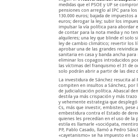
medidas que el PSOE y UP se comprome
pensiones con arreglo al IPC para los j
130.000 euros; bajada de impuestos 
euros; derogar la ley; subir los impues
impulsar la vía política para abordar e
de contar para la nota media y no ten
alquileres; una ley que blinde el solo 
ley de cambio climático; revertir los 
aprobar una de las grandes reivindicac
sanitaria en casa y banda ancha para 
eliminar los copagos introducidos po
las víctimas del franquismo el 31 de o
solo podrán abrir a partir de las diez 
La investidura de Sánchez resucita al 
compiten en insultos a Sánchez, por l
de judicialización política. Abascal d
destila ya más crispación y más trazo 
y vehemente estrategia que desplegó 
Cs, más que investir, embisten, pese 
embestidura contra el Estado de derec
quienes les precedían en el uso de la 
estila es llamarle «sociópata, mentiro
PP, Pablo Casado, llamó a Pedro Sánch
«cayetanismo» se ha impuesto en la c