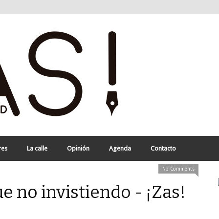
res
La calle
Opinión
Agenda
Contacto
No Comments
e no invistiendo - ¡Zas!