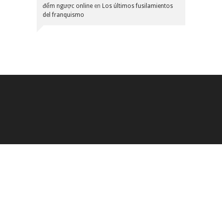
đếm ngược online
en
Los últimos fusilamientos
del franquismo