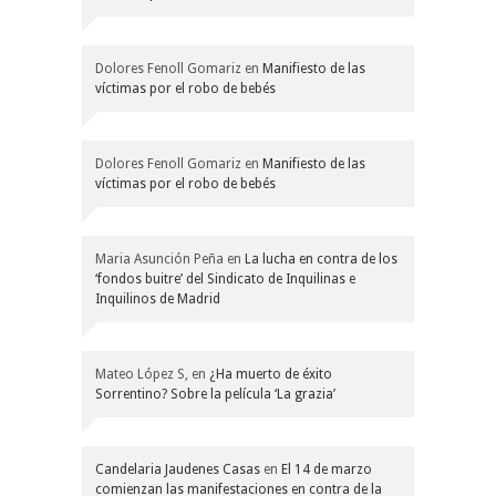
Dolores Fenoll Gomariz
en
Manifiesto de las
víctimas por el robo de bebés
Dolores Fenoll Gomariz
en
Manifiesto de las
víctimas por el robo de bebés
Maria Asunción Peña
en
La lucha en contra de los
‘fondos buitre’ del Sindicato de Inquilinas e
Inquilinos de Madrid
Mateo López S,
en
¿Ha muerto de éxito
Sorrentino? Sobre la película ‘La grazia’
Candelaria Jaudenes Casas
en
El 14 de marzo
comienzan las manifestaciones en contra de la