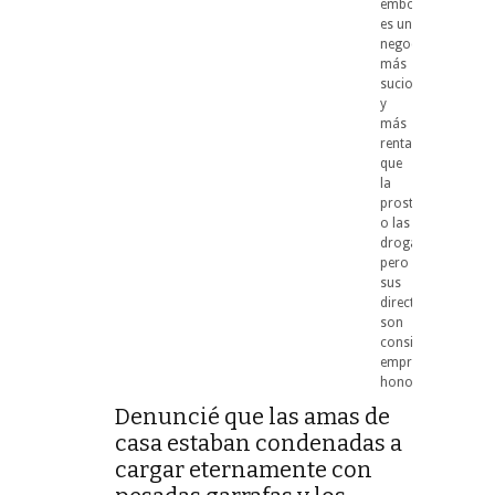
embotellada
es un
negocio
más
sucio
y
más
rentable
que
la
prostitución
o las
drogas,
pero
sus
directivos
son
considerados
empresarios
honorables
Denuncié que las amas de
casa estaban condenadas a
cargar eternamente con