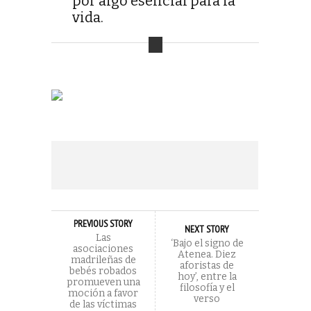
por algo esencial para la
vida.
PREVIOUS STORY
NEXT STORY
Las
‘Bajo el signo de
asociaciones
Atenea. Diez
madrileñas de
aforistas de
bebés robados
hoy’, entre la
promueven una
filosofía y el
moción a favor
verso
de las víctimas