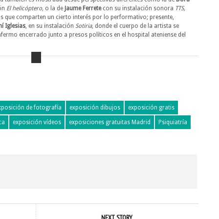
ión
El helicóptero,
o la de
Jaume Ferrete
con su instalación sonora
TTS,
s que comparten un cierto interés por lo performativo; presente,
 Iglesias
, en su instalación
Sotiria
, donde el cuerpo de la artista se
nfermo encerrado junto a presos políticos en el hospital ateniense del
xposición de fotografía
exposición dibujos
exposición gratis
ca
exposición vídeos
exposiciones gratuitas Madrid
Psiquiatría
NEXT STORY