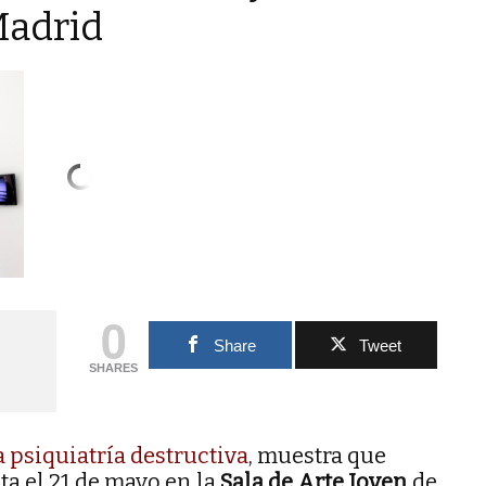
Madrid
0
Share
Tweet
SHARES
 psiquiatría destructiva
, muestra que
ta el 21 de mayo en la
Sala de Arte Joven
de