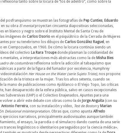
e reflexiona tanto sobre la locura de “los de adentro”, como sobre la
os del posfranquismo se muestran las fotografías de
Pep Cunties
,
Eduardo
s en su obra
El mental
proyectan cincuenta diapositivas seleccionadas,
les en blanco y negro sobre el Instituto Mental de Santa Creu de
 las imágenes de
Carlos Osorio
en el psiquiátrico de la Cerrada de Mujeres
antes por su tenebrismo los dibujos de
Carlos González Raguel
, en
o en Ciempozuelos, en 1960. De cómo la locura continúa siendo un
ídeos del colectivo
La Rara Troupe
donde plasman la cotidianidad de
s mentales, a interpretaciones más abstractas como la de
Misha Bies
uadro de costumbres
reflexiona sobre la adicción al tabaquismo que
átricas a partir de la figura del fumador por excelencia, Humphrey
u videoinstalación
Her House on the Water
(serie Sujeto Triste)
, nos propone
tización de la tristeza en la mujer. Tras los años setenta, cuando se
 de la mano de publicaciones como Ajoblanco o El Viejo Topo, las críticas
te, han desaparecido de la esfera pública, salvo en casos excepcionales
ones Subversivas (UHP) o el Colectivo Enajenados. Apuntes para una
de volver a abrir este debate con obras como la de
Jorge Anguita
(con su
,
Antonio Ferreira
, con su instalación y vídeo,
Test de Boston
y
Marian
ión
Delusional misinterpretation
. Obras que, como apunta
Alfredo
s ejercicios narrativos, principalmente audiovisuales aunque también
añamiento, el ensayo, la parodia o el simulacro dando cuenta de una serie
os trances lingüísticos o identitarios perseguidos por la ciencia médica».
ad también es mostrada desde perspectivas diferentes como la de
Dora