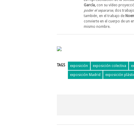
García,
con su vídeo proyecc
poder el separarse,
dos trabajo
también, en el trabajo de
Noemí
convierte en el cuerpo de un e
mismo nombre.
TAGS
exposición
exposición colectiva
e
exposición Madrid
exposición plásti