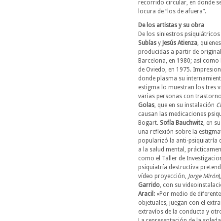
recorrido circular, en donde s
locura de “los de afuera”.
De los artistas y su obra
De los siniestros psiquiátric
Subías
y
Jesús Atienza
, quiene
producidas a partir de origina
Barcelona, en 1980; así como
de Oviedo, en 1975. Impresion
donde plasma su internamient
estigma lo muestran los tres v
varias personas con trastorno
Golas
, que en su instalación
C
causan las medicaciones psiqui
Bogart.
Sofía Bauchwitz
, en s
una reflexión sobre la estigma
popularizó la anti-psiquiatría
a la salud mental, prácticamen
como el Taller de Investigaci
psiquiatría destructiva preten
vídeo proyección,
Jorge Mirón
)
Garrido
, con su videoinstalac
Aracil:
«Por medio de diferente
objetuales, juegan con el extr
extravíos de la conducta y otr
La representación de la soled