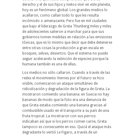
derecho y el de sus hijos y nietos vivir en este planeta,
hoy es un fenómeno global. Los grandes medios lo
acallaron, como callan todo lo que les resulta
incómodo o amenazante. Pero fue en mil ciudades
que bajo el liderazgo de Greta Thunberg miles y miles
de adolescentes salieron a marchar para que sus
gobiernos tomen medidas en relación a las emisiones
tóxicas, que es lo mismo que decir que debe detenerse
entre otras cosas la producción a gran escala en
bosques, selvas, desiertos. Que el sistema no puede
seguir acelerando la extinción de especies porque la
humana también es una de ellas.
Los medios no sólo callaron. Cuando a través de las
redes el movimiento Viernes por el Futuro se hizo
visible, comenzaron un ataque simultáneo de
ridiculización y degradación de la figura de Greta. La
mostraron comiendo una banana: en Suecia no hay
bananas de modo que la foto era una denuncia de
que Greta estaba comiendo una banana gracias al
combustible usado en el transporte a su país de una
fruta tropical. La mostraron con sus perros:
indicaban así que si los perros comen carne, Greta
tampoco es consecuente en eso. Quizá el ataque más
degradante lo vertió Le Figaro, a través de un