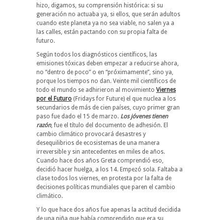
hizo, digamos, su comprensión histórica: si su
generación no actuaba ya, si ellos, que serán adultos
cuando este planeta ya no sea viable, no salen ya a
las calles, están pactando con su propia falta de
futuro.
Según todos los diagnósticos científicos, las
emisiones tóxicas deben empezar a reducirse ahora,
no “dentro de poco” o en “próximamente”, sino ya,
porque los tiempos no dan. Veinte mil científicos de
todo el mundo se adhirieron al movimiento
Viernes
por el Futuro
(Fridays for Future) el que nuclea a los
secundarios de más de cien países, cuyo primer gran
paso fue dado el 15 de marzo.
Los jóvenes tienen
razón
, fue el título del documento de adhesión. El
cambio climático provocará desastres y
desequilibrios de ecosistemas de una manera
irreversible y sin antecedentes en miles de años.
Cuando hace dos años Greta comprendió eso,
decidió hacer huelga, a los 14. Empezó sola. Faltaba a
clase todos los viernes, en protesta por la falta de
decisiones políticas mundiales que paren el cambio
climático.
Y lo que hace dos años fue apenas la actitud decidida
de una niña que había comprendido que era su