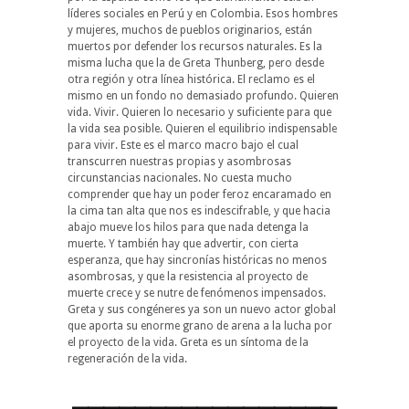
líderes sociales en Perú y en Colombia. Esos hombres
y mujeres, muchos de pueblos originarios, están
muertos por defender los recursos naturales. Es la
misma lucha que la de Greta Thunberg, pero desde
otra región y otra línea histórica. El reclamo es el
mismo en un fondo no demasiado profundo. Quieren
vida. Vivir. Quieren lo necesario y suficiente para que
la vida sea posible. Quieren el equilibrio indispensable
para vivir. Este es el marco macro bajo el cual
transcurren nuestras propias y asombrosas
circunstancias nacionales. No cuesta mucho
comprender que hay un poder feroz encaramado en
la cima tan alta que nos es indescifrable, y que hacia
abajo mueve los hilos para que nada detenga la
muerte. Y también hay que advertir, con cierta
esperanza, que hay sincronías históricas no menos
asombrosas, y que la resistencia al proyecto de
muerte crece y se nutre de fenómenos impensados.
Greta y sus congéneres ya son un nuevo actor global
que aporta su enorme grano de arena a la lucha por
el proyecto de la vida. Greta es un síntoma de la
regeneración de la vida.
_________________