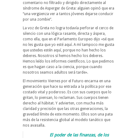
comentario no filtrado y dirigido directamente al
síndrome de Asperger de Greta: alguien opinó que era
“una vergüenza ver a tantos jóvenes dejarse conducir
por una zombie”.
La voz de Greta no logra todavía perforar el cerco de
silencio con una lógica rasante, directa y áspera,
como ella, que en el Parlamento Europeo dijo «sé que
no les gusta que yo esté aquí. A mí tampoco me gusta
que ustedes estén aquí, porque no han hecho los
deberes. Nosotros sí hemos hecho los deberes.
Hemos leído los informes científicos. Lo que pedimos
es que hagan caso a la ciencia, porque cuando
nosotros seamos adultos será tarde».
El movimiento Viernes por el Futuro encarna en una
generación que hace su entrada a la política por ese
costado vital y poderoso. Es con sus cuerpos que lo
gritan, lo piensan, lo reclaman. Sus cuerpos tienen
derecho al hábitat. Y advierten, con mucha más
claridad y precisión que las otras generaciones, la
gravedad límite de este momento. Ellos son una pata
más de la resistencia global al modelo tanático que
nos avasalla.
El poder de las finanzas, de los