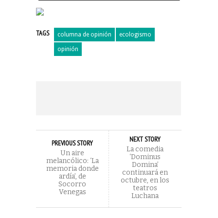
TAGS
columna de opinión
ecologismo
opinión
NEXT STORY
PREVIOUS STORY
La comedia
Un aire
‘Dominus
melancólico: ‘La
Domina’
memoria donde
continuará en
ardía’, de
octubre, en los
Socorro
teatros
Venegas
Luchana