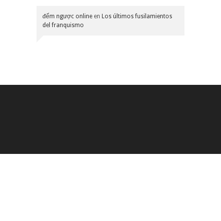
đếm ngược online
en
Los últimos fusilamientos
del franquismo