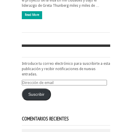
el proyecto de la vida En mil ciudades y bajo el
liderazgo de Greta Thunberg miles y miles de …
Read More
Introduce tu correo electrónico para suscribirte a esta
publicación y recibir notificaciones de nuevas
entradas.
Dirección
de
email
Suscribir
COMENTARIOS RECIENTES