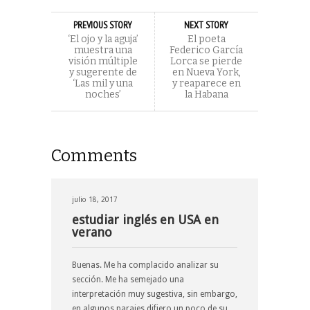
PREVIOUS STORY
NEXT STORY
‘El ojo y la aguja’
El poeta
muestra una
Federico García
visión múltiple
Lorca se pierde
y sugerente de
en Nueva York,
‘Las mil y una
y reaparece en
noches’
la Habana
Comments
julio 18, 2017
estudiar inglés en USA en
verano
Buenas. Me ha complacido analizar su
sección. Me ha semejado una
interpretación muy sugestiva, sin embargo,
en algunos parajes difiero un poco de su