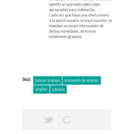
identificar que estás webs sean
apropiadas para indexarlas.
Cada vez que haya una oferta nueva
a la que el usuario se haya suscrito, le
mandan un email informando de
dichas novedades, de forma
totalmente gratuita.
TAGS
buscar trabajo
búsqueda de empleo
empleo
jubatus