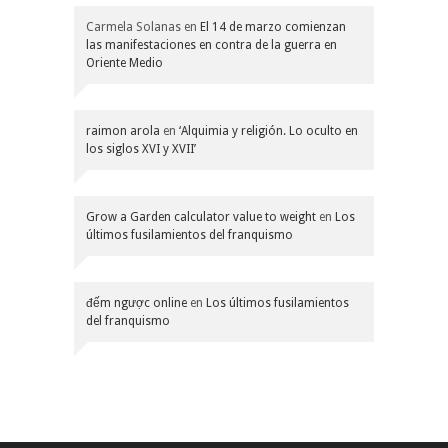
Carmela Solanas
en
El 14 de marzo comienzan
las manifestaciones en contra de la guerra en
Oriente Medio
raimon arola
en
‘Alquimia y religión. Lo oculto en
los siglos XVI y XVII’
Grow a Garden calculator value to weight
en
Los
últimos fusilamientos del franquismo
đếm ngược online
en
Los últimos fusilamientos
del franquismo