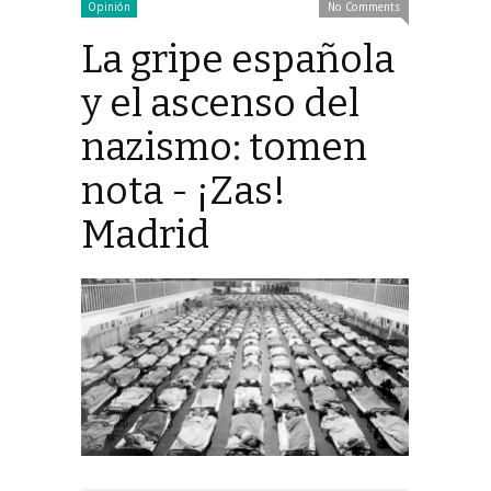
Opinión
No Comments
La gripe española
y el ascenso del
nazismo: tomen
nota - ¡Zas!
Madrid