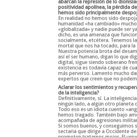
abarcan la represión de lo dionisía
positividad apolínea, la pérdida 
hemos sido principalmente despo
En realidad no hemos sido despoja
humanidad «ha cambiado» mucho y l
«globalizada» y nadie puede ser y
dicho, es una amenaza que funcion
socialmente, etcétera. Tenemos la o
mortal que nos ha tocado, para la
Nuestra potencia brota del desam
así el ser humano, digan lo que d
digital, sigue siendo soberano fre
existencia es todavía capaz de cual
más perverso. Lamento mucho darle
expertos que creen que no podemos 
Aclarar los sentimientos y recuper
de la inteligencia?
Definitivamente, sí. La inteligenc
ningún lado, a algún otro planeta d
Todo eso es un idiota cuento «ang
hemos tragado. También bajo ame
acompañada de agresiones milita
Si somos buenos, y conseguimos s
sectaria que dirige a Occidente d
prometen tratarnos mejor. El univ