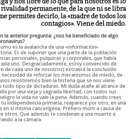
a y nos libre de lo que para nosotros es lo
sa rivalidad permanente, de la que ni se libra
 me permites decirlo, la «madre de todos los
contagios». Viene del miedo.
n la anterior pregunta: ¿nos ha beneficiado de algo
oronavirus?
 como es la avalancha de una «información»
toria. Es de suponer que una parte de la población
ias personales, psíquicas y corporales, que había
cada uno. Desgraciadamente, estoy convencido de
ro de cada uno de nosotros) extraerá la conclusión
la necesidad de reforzar los mecanismos de miedo, de
unos resistiremos bien la histeria que se nos viene
s todo tipo de dictaduras. Mi duda atañe al alcance de
lla por una vieja y sagrada libertad, con todos sus
 peligro la vida no vale la pena. Además, cuando crees
 tu independencia primaria, reaparece por otro, en una
s en sí misma cancerígena. Prefiero morir a causa de
de otros. Que además te condenan a una muerte a
rando a la cámara.