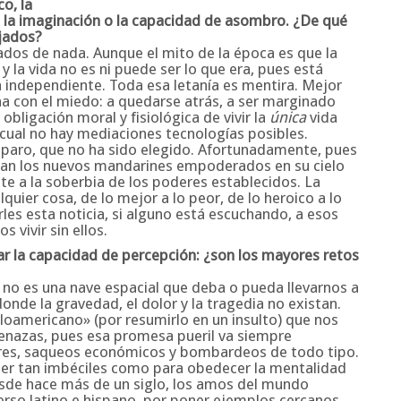
co, la
de la imaginación o la capacidad de asombro. ¿De qué
jados?
dos de nada. Aunque el mito de la época es que la
a vida no es ni puede ser lo que era, pues está
a independiente. Toda esa letanía es mentira. Mejor
a con el miedo: a quedarse atrás, a ser marginado
bligación moral y fisiológica de vivir la
única
vida
 cual no hay mediaciones tecnologías posibles.
paro, que no ha sido elegido. Afortunadamente, pues
igan los nuevos mandarines empoderados en su cielo
nte a la soberbia de los poderes establecidos. La
quier cosa, de lo mejor a lo peor, de lo heroico a lo
s esta noticia, si alguno está escuchando, a esos
vivir sin ellos.
ar la capacidad de percepción: ¿son los mayores retos
ia no es una nave espacial que deba o pueda llevarnos a
onde la gravedad, el dolor y la tragedia no existan.
loamericano» (por resumirlo en un insulto) que nos
nazas, pues esa promesa pueril va siempre
res, saqueos económicos y bombardeos de todo tipo.
er tan imbéciles como para obedecer la mentalidad
esde hace más de un siglo, los amos del mundo
erso latino e hispano, por poner ejemplos cercanos,