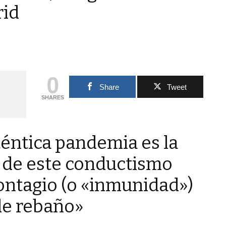
rid
IO CASTRO REY SOBRE LLUVIA OBLICUA.
0
Share
Tweet
SHARES
téntica pandemia es la
 de este conductismo
ontagio (o «inmunidad»)
de rebaño»