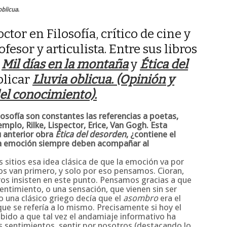
oblicua
.
ctor en Filosofía, crítico de cine y
ofesor y articulista. Entre sus libros
,
Mil días en la montaña
y
Ética del
blicar
Lluvia oblicua. (Opinión y
del conocimiento).
ilosofía son constantes las referencias a poetas,
mplo, Rilke, Lispector, Erice, Van Gogh. Esta
u anterior obra
Ética del desorden
, ¿contiene el
 la emoción siempre deben acompañar al
s sitios esa idea clásica de que la emoción va por
os van primero, y solo por eso pensamos. Cioran,
s insisten en este punto. Pensamos gracias a que
ntimiento, o una sensación, que vienen sin ser
 una clásico griego decía que el
asombro
era el
e se refería a lo mismo. Precisamente si hoy el
bido a que tal vez el andamiaje informativo ha
 sentimientos, sentir por nosotros (destacando lo