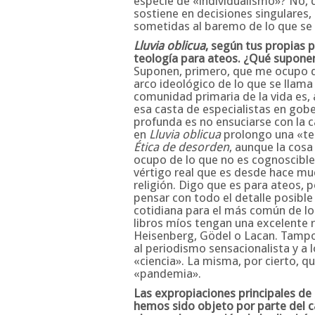
especie de «individualismo»? No,
sostiene en decisiones singulares
sometidas al baremo de lo que se 
Lluvia oblicua
, según tus propias 
teología para ateos. ¿Qué supone
Suponen, primero, que me ocupo d
arco ideológico de lo que se llama
comunidad primaria de la vida es, 
esa casta de especialistas en gobe
profunda es no ensuciarse con la ca
en
Lluvia oblicua
prolongo una «te
Ética de desorden
, aunque la cos
ocupo de lo que no es cognoscible
vértigo real que es desde hace much
religión. Digo que es para ateos, 
pensar con todo el detalle posible 
cotidiana para el más común de lo
libros míos tengan una excelente r
Heisenberg, Gödel o Lacan. Tampoc
al periodismo sensacionalista y a
«ciencia». La misma, por cierto, 
«pandemia».
Las expropiaciones principales de 
hemos sido objeto por parte del c