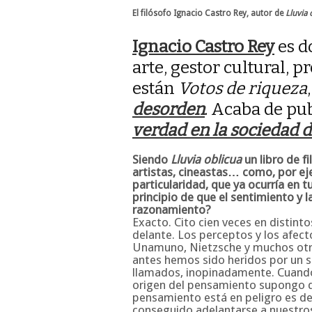
El filósofo Ignacio Castro Rey, autor de
Lluvia 
Ignacio Castro Rey
es do
arte, gestor cultural, pr
están
Votos de riqueza
desorden
. Acaba de pu
verdad en la sociedad 
Siendo
Lluvia oblicua
un libro de f
artistas, cineastas… como, por eje
particularidad, que ya ocurría en t
principio de que el sentimiento y
razonamiento?
Exacto. Cito cien veces en distinto
delante. Los perceptos y los afect
Unamuno, Nietzsche y muchos otro
antes hemos sido heridos por un se
llamados, inopinadamente. Cuando
origen del pensamiento supongo qu
pensamiento está en peligro es de
conseguido adelantarse a nuestros