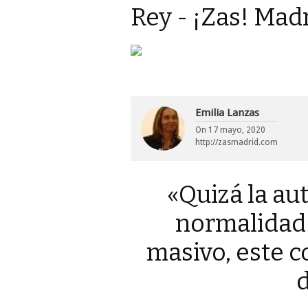
Rey - ¡Zas! Mad
La madre de todos los contagios. IGNAC
Emilia Lanzas
On
17 mayo, 2020
http://zasmadrid.com
«Quizá la au
normalidad
masivo, este c