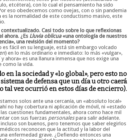
lo, etcétera), con lo cual el pensamiento ha sido
 Por eso obedecemos como ovejas, con o sin pandemia
ia es la normalidad de este conductismo masivo, este
ño.
ontextualizado. Casi todo sobre lo que reflexionas
el ahora. ¿Es
Lluvia oblicua
«una ontología de nuestros
stencia», una revisión del momento?
o es fácil en su lenguaje, está sin embargo volcado
den
) en lo más ordinario e inmediato: lo más «vulgar»,
quí y ahora» es una llanura inmensa que nos exige una
e como la vida.
o en la sociedad y «lo global», pero esto no
 sistema de defensa que un día u otro caerá
 tal vez ocurrió en estos días de encierro).
estamos solos ante una cercanía, un «absoluto local»
ahí no hay cobertura ni aplicación de móvil, ni «estado
s las cuestiones fundamentales, ahora como hace mil
ntar con sus fuerzas
personales
para salir adelante.
s incluso son buenos, pero tenemos que saber elegirlos
médicos reconocen que la actitud y la labor del
de una enfermedad grave. ¿Defiendo entonces una