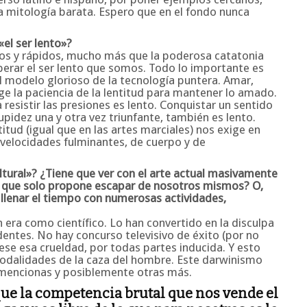
a mitología barata. Espero que en el fondo nunca
«el ser lento»?
os y rápidos, mucho más que la poderosa catatonia
perar el ser lento que somos. Todo lo importante es
l modelo glorioso de la tecnología puntera. Amar,
e la paciencia de la lentitud para mantener lo amado.
 resistir las presiones es lento. Conquistar un sentido
pidez una y otra vez triunfante, también es lento.
itud (igual que en las artes marciales) nos exige en
velocidades fulminantes, de cuerpo y de
ural»? ¿Tiene que ver con el arte actual masivamente
a que solo propone escapar de nosotros mismos? O,
 llenar el tiempo con numerosas actividades,
era como científico. Lo han convertido en la disculpa
dentes. No hay concurso televisivo de éxito (por no
rese esa crueldad, por todas partes inducida. Y esto
modalidades de la caza del hombre. Este darwinismo
e mencionas y posiblemente otras más.
 que la competencia brutal que nos vende el