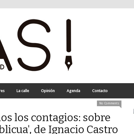
res
La calle
Opinión
Agenda
Contacto
No Comments
os los contagios: sobre
oblicua', de Ignacio Castro