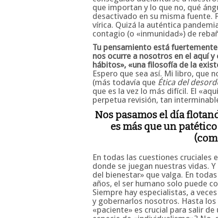
que importan y lo que no, qué ángu
desactivado en su misma fuente.
vírica. Quizá la auténtica pandem
contagio (o «inmunidad») de reba
Tu pensamiento está fuertemente c
nos ocurre a nosotros en el aquí y 
hábitos», «una filosofía de la exi
Espero que sea así. Mi libro, que n
(más todavía que
Ética del desor
que es la vez lo más difícil. El «a
perpetua revisión, tan interminabl
Nos pasamos el día flotand
es más que un patético
(como
En todas las cuestiones cruciales 
donde se juegan nuestras vidas. Y 
del bienestar» que valga. En toda
años, el ser humano solo puede co
Siempre hay especialistas, a vece
y gobernarlos nosotros. Hasta los 
«paciente» es crucial para salir 