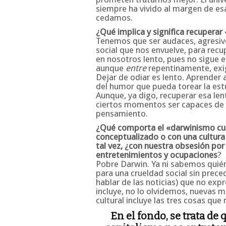
siempre ha vivido al margen de es
cedamos.
¿Qué implica y significa recuperar 
Tenemos que ser audaces, agresiv
social que nos envuelve, para recu
en nosotros lento, pues no sigue e
aunque
entre
repentinamente, exig
Dejar de odiar es lento. Aprender a
del humor que pueda torear la estu
Aunque, ya digo, recuperar esa lent
ciertos momentos ser capaces de 
pensamiento.
¿Qué comporta el «darwinismo cult
conceptualizado o con una cultur
tal vez, ¿con nuestra obsesión por
entretenimientos y ocupaciones
?
Pobre Darwin. Ya ni sabemos quién 
para una crueldad social sin prece
hablar de las noticias) que no exp
incluye, no lo olvidemos, nuevas 
cultural incluye las tres cosas qu
En el fondo, se trata de