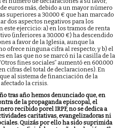
 el número de declaraciones a su favor,
s de euros más, debido a un mayor número
tas superiores a 30.000 € que han marcado
ñar dos aspectos negativos para los
 este ejercicio: a) en los tramos de renta
ivo (inferiores a 30.000 €) ha descendido
es a favor de la Iglesia, aunque la
 ofrece ninguna cifra al respecto; y b) el
 en las que no se marcó ni la casilla de la
e “Otros fines sociales” aumentó en 600.000
 cifras del total de declaraciones). En
que al sistema de financiación de la
 afectado la crisis.
ño tras año hemos denunciado que, en
ontra de la propaganda episcopal, el
inero recibido porel IRPF, no se dedica a
ctividades caritativas, evangelizadoras ni
ociales. Quizás por ello ha sido suprimida