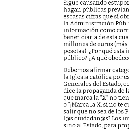
Sigue causando estupor
hagan públicas previam
escasas cifras que sí ob
la Administración Públi
información como corres
beneficiaria de esta cu
millones de euros (más 
pesetas). ¿Por qué esta
público? ¿A qué obedece
Debemos afirmar categó
la Iglesia católica por 
Generales del Estado, c
dice la propaganda de l
que marca la “X” no tie
o “¡Marca la X, si no te
salir que no sea de los 
l@s ciudadan@s? Los im
sino al Estado, para pr