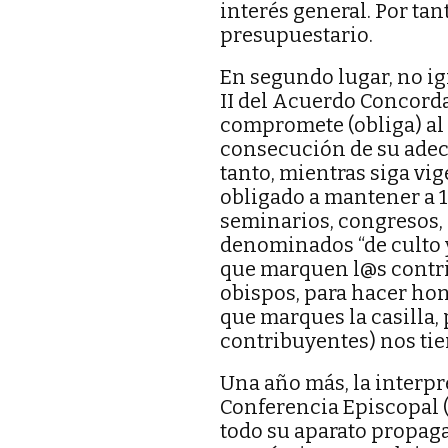
interés general. Por tant
presupuestario.
En segundo lugar, no ign
II del Acuerdo Concord
compromete (obliga) al E
consecución de su ade
tanto, mientras siga vi
obligado a mantener a 1
seminarios, congresos, 
denominados “de culto y
que marquen l@s contri
obispos, para hacer hon
que marques la casilla, 
contribuyentes) nos tie
Una año más, la interpre
Conferencia Episcopal (
todo su aparato propaga