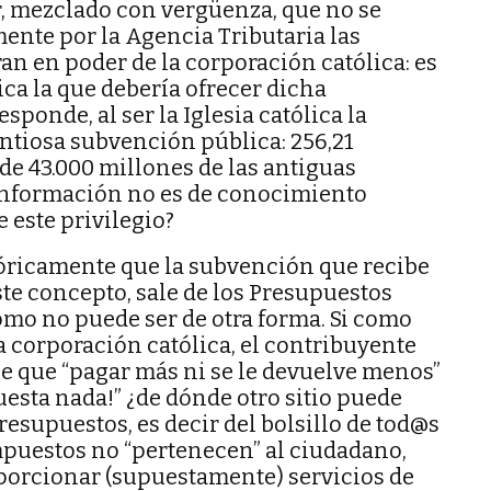
, mezclado con vergüenza, que no se
ente por la Agencia Tributaria las
ran en poder de la corporación católica: es
ca la que debería ofrecer dicha
ponde, al ser la Iglesia católica la
antiosa subvención pública: 256,21
de 43.000 millones de las antiguas
 información no es de conocimiento
 este privilegio?
ricamente que la subvención que recibe
este concepto, sale de los Presupuestos
omo no puede ser de otra forma. Si como
a corporación católica, el contribuyente
ne que “pagar más ni se le devuelve menos”
 cuesta nada!” ¿de dónde otro sitio puede
Presupuestos, es decir del bolsillo de tod@s
puestos no “pertenecen” al ciudadano,
oporcionar (supuestamente) servicios de