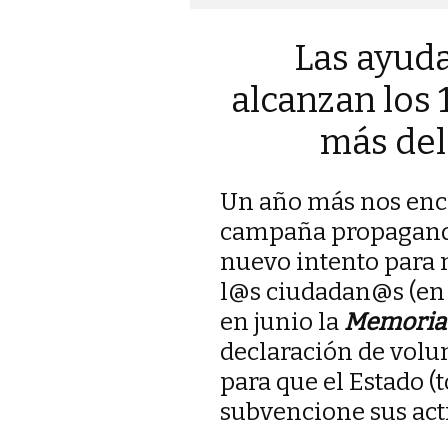
Las ayudas
alcanzan los 
más del
Un año más nos enc
campaña propagandís
nuevo intento para 
l@s ciudadan@s (en 
en junio la
Memoria 
declaración de volun
para que el Estado 
subvencione sus acti