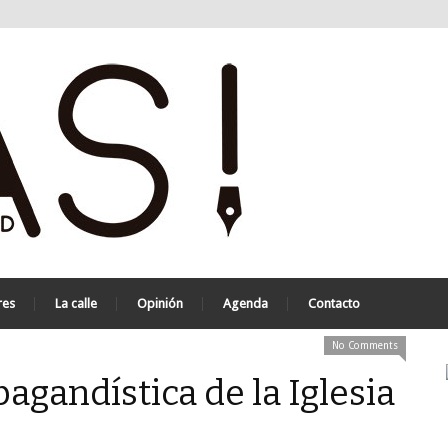
res
La calle
Opinión
Agenda
Contacto
No Comments
agandística de la Iglesia