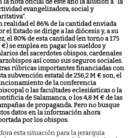
 la nota oficial de este año la alusión a “la
ctividad evangelizadora, social y
ritativa“.
n realidad el 86% de la cantidad enviada
r el Estado se dirige a las diócesis y, a su
ez, el 80% de esta cantidad (en torno a 175
 €) se emplea en pagar los sueldos y
alarios del sacerdotes obispos, cardenales
 arzobispos así como sus seguros sociales.
tras rúbricas importantes financiadas con
sta subvención estatal de 256,2 M € son, el
uncionamiento de la conferencia
piscopal o las facultades eclesiásticas o la
ontificia de Salamanca, o los 4,8 M € de las
ampañas de propaganda. Pero no busque
stos datos en la información ahora
portada por los obispos.
ora esta situación para la jerarquía