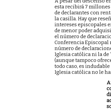
A pesar del descenso en
esta recibirá 7 millone
de declarantes con ren
la casilla. Hay que rese
intereses episcopales en
de menor poder adquisit
el número de declaracion
Conferencia Episcopal no
número de declaraciones
Iglesia católica ni la d
(aunque tampoco ofrecen
todo caso, es indudable 
Iglesia católica no le ha
A
c
d
a
s