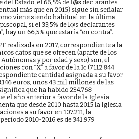
del Estado, el 66,5% de l@s declarantes
ntual más que en 2015) sigue sin señalar
, como viene siendo habitual en la última
piscopal, si el 33,5% de l@s declarantes
ia”, hay un 66,5% que estaría “en contra”.
PF realizada en 2017, correspondiente a la
nicos datos que se ofrecen (aparte de los
Autónomas y por edad y sexo) son, el
iones con “X” a favor de la Ic (7.112.844
respondiente cantidad asignada a su favor
.146 euros, unos 43 mil millones de las
 significa que ha habido 234.768
 el año anterior a favor de la Iglesia
uenta que desde 2010 hasta 2015 la Iglesia
aciones a su favor en 107.211, la
 período 2010-2016 es de 341.979