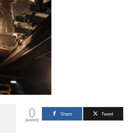
0
Share
Tweet
SHARES