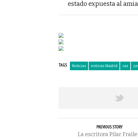
estado expuesta al amia
TAGS
Noticias
noticias Madrid
zas
za
PREVIOUS STORY
La escritora Pilar Fraile