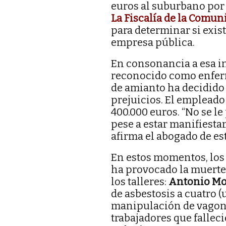
euros al suburbano por 
La Fiscalía de la Comun
para determinar si exis
empresa pública.
En consonancia a esa in
reconocido como enfermo
de amianto ha decidido
prejuicios. El emplead
400.000 euros. “No se l
pese a estar manifiesta
afirma el abogado de est
En estos momentos, los 
ha provocado la muerte
los talleres:
Antonio Mo
de asbestosis a cuatro (
manipulación de vagones
trabajadores que fallec