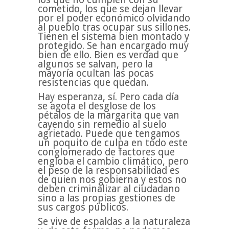
cometido, los que se dejan llevar
por el poder económico olvidando
al pueblo tras ocupar sus sillones.
Tienen el sistema bien montado y
protegido. Se han encargado muy
bien de ello. Bien es verdad que
algunos se salvan, pero la
mayoría ocultan las pocas
resistencias que quedan.
Hay esperanza, sí. Pero cada día
se agota el desglose de los
pétalos de la margarita que van
cayendo sin remedio al suelo
agrietado. Puede que tengamos
un poquito de culpa en todo este
conglomerado de factores que
engloba el cambio climático, pero
el peso de la responsabilidad es
de quien nos gobierna y estos no
deben criminalizar al ciudadano
sino a las propias gestiones de
sus cargos públicos.
Se vive de espaldas a la naturaleza