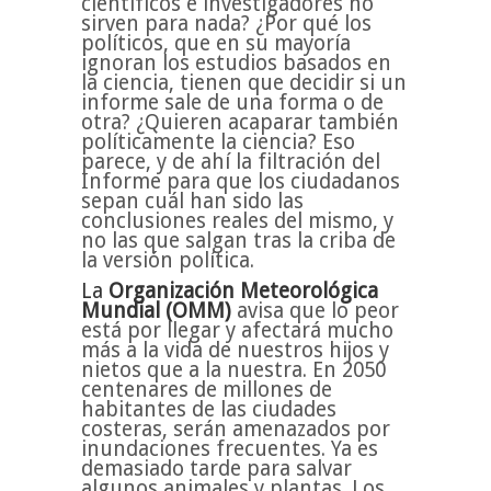
científicos e investigadores no
sirven para nada? ¿Por qué los
políticos, que en su mayoría
ignoran los estudios basados en
la ciencia, tienen que decidir si un
informe sale de una forma o de
otra? ¿Quieren acaparar también
políticamente la ciencia? Eso
parece, y de ahí la filtración del
Informe para que los ciudadanos
sepan cuál han sido las
conclusiones reales del mismo, y
no las que salgan tras la criba de
la versión política.
La
Organización Meteorológica
Mundial (OMM)
avisa que lo peor
está por llegar y afectará mucho
más a la vida de nuestros hijos y
nietos que a la nuestra. En 2050
centenares de millones de
habitantes de las ciudades
costeras, serán amenazados por
inundaciones frecuentes. Ya es
demasiado tarde para salvar
algunos animales y plantas. Los