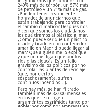
los gobiernos que supondría un
240% más de carbón, un 57% más
de petróleo y un 71% más de gas.
¿Pueden tener la suficiente
honradez de anunciarnos que
están trabajando para controlar
el cambio climático? Después nos
dicen que somos los ciudadanos
los que tiramos el plástico al mar.
¿Cómo puede ser que un plástico
usado y tirado en un contenedor
amarillo en Madrid pueda llegar al
mar? Que alguien me lo explique
y que no me digan que por los
ríos o las cloacas. Es un fallo
gravísimo de los políticos por no
controlar las plantas de reciclaje
(que, por cierto y
sospechosamente, sufren
continuos incendios…).
Pero hay más, se han filtrado
también más de 32.000 mensajes
en los que se recogen
argumentos esgrimidos tanto por
gobiernos como por empresas en