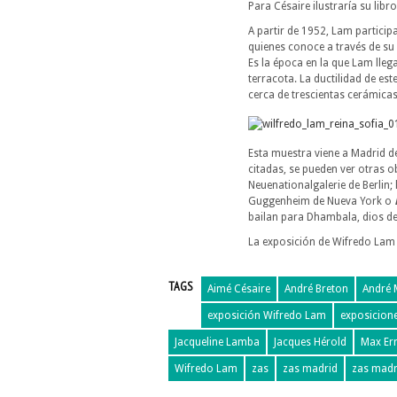
Para Césaire ilustraría su libr
A partir de 1952, Lam particip
quienes conoce a través de s
Es la época en la que Lam lleg
terracota. La ductilidad de est
cerca de trescientas cerámica
Esta muestra viene a Madrid d
citadas, se pueden ver otras
Neuenationalgalerie de Berlin;
Guggenheim de Nueva York o
bailan para Dhambala, dios de 
La exposición de Wifredo Lam 
TAGS
Aimé Césaire
André Breton
André
exposición Wifredo Lam
exposicion
Jacqueline Lamba
Jacques Hérold
Max Er
Wifredo Lam
zas
zas madrid
zas mad