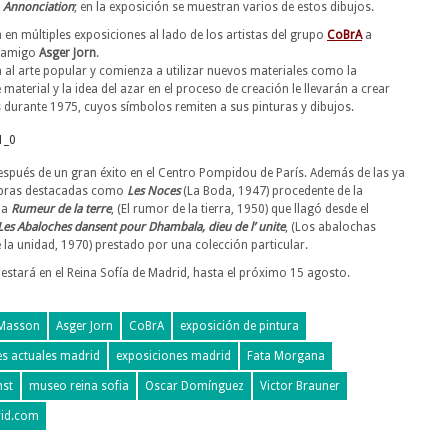
o
Annonciation
; en la exposición se muestran varios de estos dibujos.
a en múltiples exposiciones al lado de los artistas del grupo
CoBrA
a
u amigo
Asger Jorn
.
a al arte popular y comienza a utilizar nuevos materiales como la
e material y la idea del azar en el proceso de creación le llevarán a crear
s durante 1975, cuyos símbolos remiten a sus pinturas y dibujos.
espués de un gran éxito en el Centro Pompidou de París. Además de las ya
 obras destacadas como
Les Noces
(La Boda, 1947) procedente de la
 la
Rumeur de la terre
, (El rumor de la tierra, 1950) que llagó desde el
Les Abaloches dansent pour Dhambala, dieu de l’ unite
, (Los abalochas
la unidad, 1970) prestado por una colección particular.
estará en el Reina Sofía de Madrid, hasta el próximo 15 agosto.
 Masson
Asger Jorn
CoBrA
exposición de pintura
es actuales madrid
exposiciones madrid
Fata Morgana
nst
museo reina sofia
Oscar Domínguez
Victor Brauner
rid.com