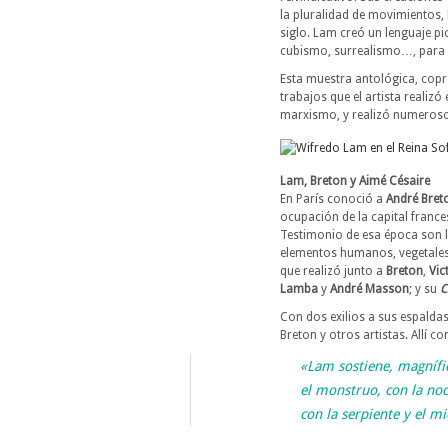
la pluralidad de movimientos,
siglo. Lam creó un lenguaje pi
cubismo, surrealismo…, para mo
Esta muestra antológica, copr
trabajos que el artista realiz
marxismo, y realizó numeroso
Lam, Breton y Aimé Césaire
En París conoció a
André Bret
ocupación de la capital france
Testimonio de esa época son 
elementos humanos, vegetales 
que realizó junto a
Breton
,
Vic
Lamba
y
André Masson
; y su
C
Con dos exilios a sus espalda
Breton y otros artistas. Allí c
«Lam sostiene, magnífic
el monstruo, con la noche
con la serpiente y el mi