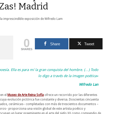
Zas! Madrid
0
Share
Tweet
SHARES
poesía. Ella es para mí la gran conquista del hombre. (…) Todo
lo digo a través de la imagen poética»
Wifredo Lan
en el
Museo de Arte Reina Sofía
ofrece un recorrido por las diferentes
 cuya evolución pictórica fue constante y diversa. Doscientas cincuenta
abados, cerámicas– completadas con más de trescientos documentos –
libros– proporciona una visión global de este artista poético y
s ocupan un lugar preeminente en el arte del siglo XX como compendio de