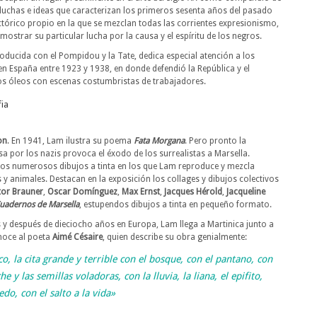
 luchas e ideas que caracterizan los primeros sesenta años del pasado
ctórico propio en la que se mezclan todas las corrientes expresionismo,
strar su particular lucha por la causa y el espíritu de los negros.
oducida con el Pompidou y la Tate, dedica especial atención a los
ó en España entre 1923 y 1938, en donde defendió la República y el
s óleos con escenas costumbristas de trabajadores.
on
. En 1941, Lam ilustra su poema
Fata Morgana
. Pero pronto la
sa por los nazis provoca el éxodo de los surrealistas a Marsella.
los numerosos dibujos a tinta en los que Lam reproduce y mezcla
y animales. Destacan en la exposición los collages y dibujos colectivos
tor Brauner
,
Oscar Domínguez
,
Max Ernst
,
Jacques Hérold
,
Jacqueline
uadernos de Marsella
, estupendos dibujos a tinta en pequeño formato.
s y después de dieciocho años en Europa, Lam llega a Martinica junto a
onoce al poeta
Aimé Césaire
, quien describe su obra genialmente:
o, la cita grande y terrible con el bosque, con el pantano, con
 y las semillas voladoras, con la lluvia, la liana, el epifito,
edo, con el salto a la vida»