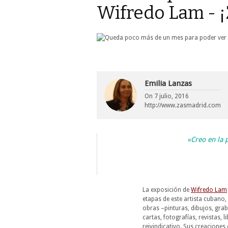
Wifredo Lam - ¡
Emilia Lanzas
On
7 julio, 2016
http://www.zasmadrid.com
«Creo en la 
La exposición de
Wifredo Lam
etapas de este artista cubano,
obras –pinturas, dibujos, gr
cartas, fotografías, revistas, 
reivindicativo. Sus creacione