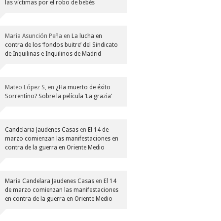
las víctimas por el robo de bebés
Maria Asunción Peña
en
La lucha en
contra de los ‘fondos buitre’ del Sindicato
de Inquilinas e Inquilinos de Madrid
Mateo López S,
en
¿Ha muerto de éxito
Sorrentino? Sobre la película ‘La grazia’
Candelaria Jaudenes Casas
en
El 14 de
marzo comienzan las manifestaciones en
contra de la guerra en Oriente Medio
Maria Candelara Jaudenes Casas
en
El 14
de marzo comienzan las manifestaciones
en contra de la guerra en Oriente Medio