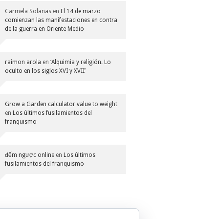
Carmela Solanas
en
El 14 de marzo
comienzan las manifestaciones en contra
de la guerra en Oriente Medio
raimon arola
en
‘Alquimia y religión. Lo
oculto en los siglos XVI y XVII’
Grow a Garden calculator value to weight
en
Los últimos fusilamientos del
franquismo
đếm ngược online
en
Los últimos
fusilamientos del franquismo