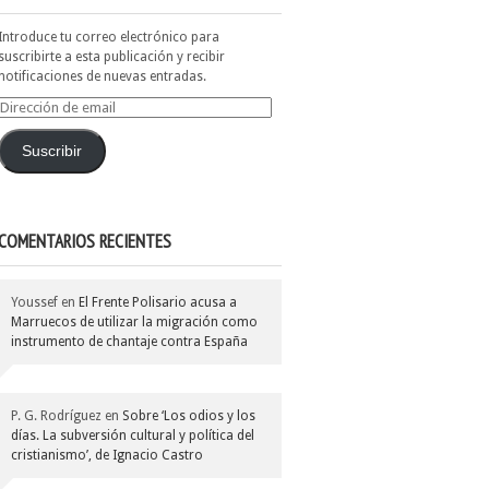
Introduce tu correo electrónico para
suscribirte a esta publicación y recibir
notificaciones de nuevas entradas.
Dirección
de
email
Suscribir
COMENTARIOS RECIENTES
Youssef
en
El Frente Polisario acusa a
Marruecos de utilizar la migración como
instrumento de chantaje contra España
P. G. Rodríguez
en
Sobre ‘Los odios y los
días. La subversión cultural y política del
cristianismo’, de Ignacio Castro