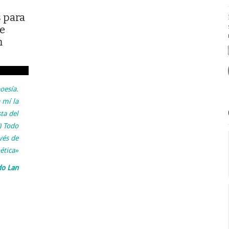
 para
le
m
oesía.
a mí la
ta del
) Todo
vés de
ética»
do Lan