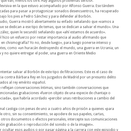
 que van, menos los oiré. Hay algunos problemas serios».
elevisiva en la que estuvo acompañado por Alfonso Guerra. Ese tándem
cadas para pasar a protagonizar sonados desencuentros, ha recuperado
bajo los pies a Pedro Sánchez y para defender al Borbón.
udio, Guerra mostró abiertamente su enfado señalando que «vamos a
ue se dedican a ese tipo de temas, que se dedican a salvar el mundo». Una
nzález, quien le secundó señalando que «ahí estamos de acuerdo».
ol hizo un esfuerzo por restar importancia al audio afirmando que
 en chismografía? Yo no, desde luego», para luego ponerse intenso y
ntes, como «un huracán destruyendo el mundo, una guerra en Ucrania, un
a y no quiere entregar el poder, una guerra en Oriente Medio
intentar salvar al Borbón de este tipo de filtraciones. Este es el caso de
a contra Bárbara Rey en los juzgados de Madrid por un presunto delito
lados al rey emérito español.
 reflejan conversaciones íntimas, sino también conversaciones que
encionadas grabaciones «fueron objeto de una especie de chantaje o
ciada», que habría acordado «percibir unas retribuciones a cambio del
al castiga con penas de uno a cuatro años de prisión a quienes «para
de otro, sin su consentimiento, se apodere de sus papeles, cartas,
a otros documentos o efectos personales, intercepte sus comunicaciones
misión grabación o reproducción del sonido o de la imagen».
 ocultar esos audios o por pasar página a la carrera con este episodio y