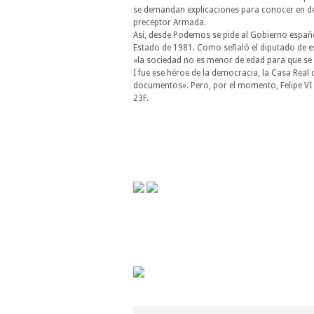
se demandan explicaciones para conocer en deta
preceptor Armada.
Así, desde Podemos se pide al Gobierno españo
Estado de 1981. Como señaló el diputado de es
«la sociedad no es menor de edad para que se l
I fue ese héroe de la democracia, la Casa Real 
documentos». Pero, por el momento, Felipe VI 
23F.