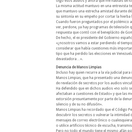
oigo esos audios y ahora que me habláis de lo
La misma actitud mantuvo en una entrevista t
que mantuvo una estrecha amistad durante dé
su sintonía en su empeño por cortar la hierba 
Cuando fueron preguntados por el polémico a
ver, perdone, ya hay programas de televisión q
respuesta que contó con el beneplácito de Go
De hecho, el ex presidente del Gobierno españ
«¿nosotros vamos a estar perdiendo el tiempo
considerar que había cuestiones más importa
tipo que ha perdido las elecciones en Venezuel
devastadora…».
Denuncia de Manos Limpias
Incluso hay quien recurre a la vía judicial para 
Manos Limpias, que ha presentado una denunci
de revelación de secretos por los audios vincu
Ha defendido que en dichos audios «no solo se
afectaban a cuestiones de Estado» y que las m
extorsión presuntamente por parte de la denun
silencio y de su no difusión».
Manos Limpias ha recordado que el Código Pen
descubrir los secretos o vulnerar la intimidad 
mensajes de correo electrónico o cualesquier
o utilice artificios técnico de escucha, trans
Pero no todo el mundo tiene el mismo afán por