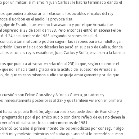
 por un militar, él mismo. Y Juan Carlos I le habría terminado dando el
os que pudiera atesorar en relación a los posibles vínculos del rey
oce el Borbón en el audio, le provoca risa.
e golpe de Estado, que terminó fracasando y por el que Armada fue
l Supremo el 22 de abril de 1983. Pero entonces entró en escena Felipe
ltó el 24 de diciembre de 1988 alegando razones de salud.
ontraba tan mal como podían sugerir las razones para su indulto, ya
 prisión. Esas más de dos décadas las pasó en su pazo de Galiza, donde
s. Los entonces reyes españoles, Juan Carlos y Sofía, enviaron a la familia
etos que pudiera atesorar en relación al 23F, lo que, según reconoce el
 que no le hacía tanta gracia era la actitud del sucesor de Armada al
po, del que en esos mismos audios se queja amargamente por «lo que
 cuestión son Felipe González y Alfonso Guerra, presidente y
os inmediatamente posteriores al 23F y que también vivieron en primera
 hacia su pupilo Borbón, algo parecido se puede decir de González y
r preguntados por el polémico audio son claro reflejo de que no tienen la
a versión oficial sobre los acontecimientos de 1981.
olventó González el primer intento de los periodistas por conseguir algo
pachó muy molesto, mientras señalaba que «no sé si lo entendéis: que no