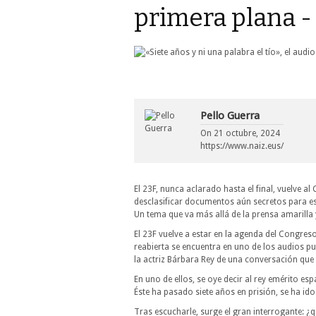
primera plana -
Pello Guerra
On
21 octubre, 2024
https://www.naiz.eus/
El 23F, nunca aclarado hasta el final, vuelve
desclasificar documentos aún secretos para e
Un tema que va más allá de la prensa amarilla 
El 23F vuelve a estar en la agenda del Congres
reabierta se encuentra en uno de los audios p
la actriz Bárbara Rey de una conversación que
En uno de ellos, se oye decir al rey emérito e
Éste ha pasado siete años en prisión, se ha ido 
Tras escucharle, surge el gran interrogante: 