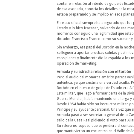
contar en relación al intento de golpe de Estado
de esa asonada, conocía los detalles de la mi
estaba preparando y se implicó en esos planes
El relato oficial siempre ha asegurado que fue 
Estado y lo hizo fracasar, salvando de esa mane
momento consiguió una legitimidad que estab
dictador Francisco Franco como su sucesor y
Sin embargo, ese papel del Borbón en la noche
se lleguen a aportar pruebas sólidas y definiti
esos planes y finalmente dio la espalda a los 
operación de marketing.
Armada y su estrecha relación con el Borbón
Pero el audio del monarca emérito parece veni
auténtica, ya que existiría una verdad oculta. 
Borbón en el intento de golpe de Estado era A
Este militar, que llegó a formar parte de la Di
Guerra Mundial, había mantenido una larga y e
Desde 1954 había sido su instructor militar y pr
Príncipe y su ayudante personal. Una vez que e
Armada pasó a ser secretario general de la Ca
sello de la Casa Real pidiendo el voto para Ali
Su relevo no supuso que se perdiera el contacto
que mantuvieron un encuentro en el Valle de A