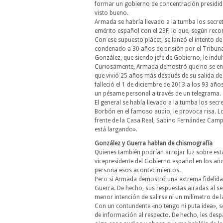
formar un gobierno de concentración presidido
visto bueno.
Armada se habría llevado a la tumba los secret
emérito español con el 23F, lo que, según recon
Con ese supuesto plácet, se lanzó el intento d
condenado a 30 años de prisión por el Tribuna
González, que siendo jefe de Gobierno, le indu
Curiosamente, Armada demostró que no se enc
que vivió 25 años más después de su salida de
falleció el 1 de diciembre de 2013 a los 93 año
un pésame personal a través de un telegrama.
El general se había llevado a la tumba los secr
Borbón en el famoso audio, le provoca risa. Lo
frente de la Casa Real, Sabino Fernández Cam
está largando».
González y Guerra hablan de chismografía
Quienes también podrían arrojar luz sobre esta
vicepresidente del Gobierno español en los añ
persona esos acontecimientos.
Pero si Armada demostró una extrema fidelidad
Guerra. De hecho, sus respuestas airadas al se
menor intención de salirse ni un milímetro de l
Con un contundente «no tengo ni puta idea», s
de información al respecto. De hecho, les des