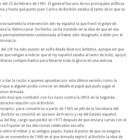
 del 23 de febrero de 1981. El general fue uno de los principales artífices
sma y hasta qué punto Juan Carlos de Borbón estaba al tanto de lo que se
.
precisamente la intervención del rey español la que frenó el golpe de
ra la ‘democracia’. De hecho, se ha insistido en la idea de que en ese
a permanentemente cuestionada al haber sido designado a dedo por el
 monarca.
 del 23F ha sido puesto en solfa desde diversos ámbitos, aunque sin que
vas que vengan a indicar que el rey español estaba al tanto de todo, apoyó
militares compinchados para llevarse toda la gloria en una exitosa
r a dar la razón a quienes apuestan por esta última versión como la
Porque si alguien podía conocer en detalle el papel que pudo jugar el
lfonso Armada.
visión Azul que combatió con los nazis contra la URSS en la Segunda
strecha relación con el Borbón.
eceptor, para convertirse a partir de 1965 en jefe de la Secretaría del
l Borbón se convirtió en sucesor de Franco y rey del Estado español,
sa del Rey, cargo que perdió en 1977 después de que enviara cartas con el
anza Popular en las elecciones celebradas ese año.
 entre el militar y su antiguo pupilo, hasta el punto de que se asegura
rán en noviembre de 1980 en el que Armada explicó al Borbón la idea de