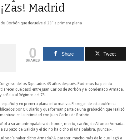
 ¡Zas! Madrid
0
Share
Tweet
SHARES
 al Congreso de los Diputados 43 años después. Podemos ha pedido
sclarecer qué pasó entre Juan Carlos de Borbón y el condenado Armada.
y señala al Régimen del 78.
o español y en primera plana informativa. El origen de esta polémica
ublicados por OK Diario y que forman parte de una grabación que realizó
 mantuvo en la intimidad con Juan Carlos de Borbón.
spañol a su amante «palabra de honor, me río, cariño, de Alfonso Armada.
a su pazo de Galicia y el tío no ha dicho ni una palabra. ¡Nunca!».
¿qué podía haber dicho Armada? Al parecer, mucho más de lo que llegó a