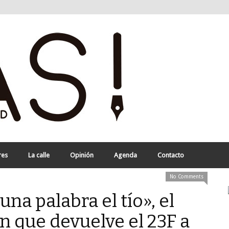
res
La calle
Opinión
Agenda
Contacto
No Comments
una palabra el tío», el
n que devuelve el 23F a