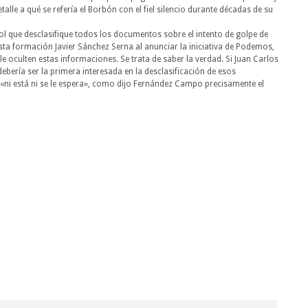
lle a qué se refería el Borbón con el fiel silencio durante décadas de su
l que desclasifique todos los documentos sobre el intento de golpe de
ta formación Javier Sánchez Serna al anunciar la iniciativa de Podemos,
e oculten estas informaciones. Se trata de saber la verdad. Si Juan Carlos
debería ser la primera interesada en la desclasificación de esos
«ni está ni se le espera», como dijo Fernández Campo precisamente el