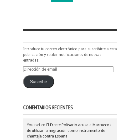
Introduce tu correo electrónico para suscribirte a esta
publicación y recibir notificaciones de nuevas
entradas.
Dirección
de
email
Suscribir
COMENTARIOS RECIENTES
Youssef
en
El Frente Polisario acusa a Marruecos
de utilizar la migración como instrumento de
chantaje contra España