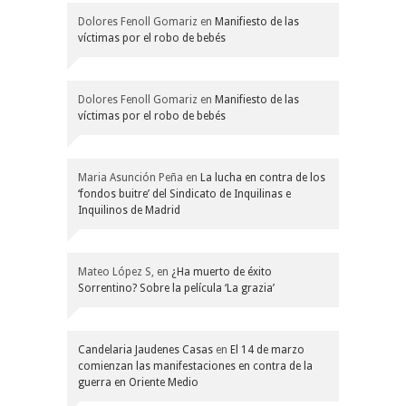
Dolores Fenoll Gomariz
en
Manifiesto de las
víctimas por el robo de bebés
Dolores Fenoll Gomariz
en
Manifiesto de las
víctimas por el robo de bebés
Maria Asunción Peña
en
La lucha en contra de los
‘fondos buitre’ del Sindicato de Inquilinas e
Inquilinos de Madrid
Mateo López S,
en
¿Ha muerto de éxito
Sorrentino? Sobre la película ‘La grazia’
Candelaria Jaudenes Casas
en
El 14 de marzo
comienzan las manifestaciones en contra de la
guerra en Oriente Medio