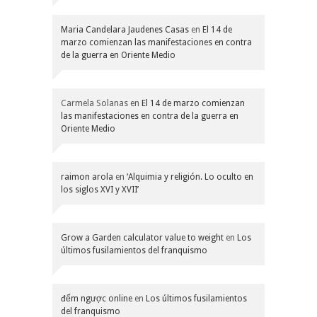
Maria Candelara Jaudenes Casas
en
El 14 de
marzo comienzan las manifestaciones en contra
de la guerra en Oriente Medio
Carmela Solanas
en
El 14 de marzo comienzan
las manifestaciones en contra de la guerra en
Oriente Medio
raimon arola
en
‘Alquimia y religión. Lo oculto en
los siglos XVI y XVII’
Grow a Garden calculator value to weight
en
Los
últimos fusilamientos del franquismo
đếm ngược online
en
Los últimos fusilamientos
del franquismo