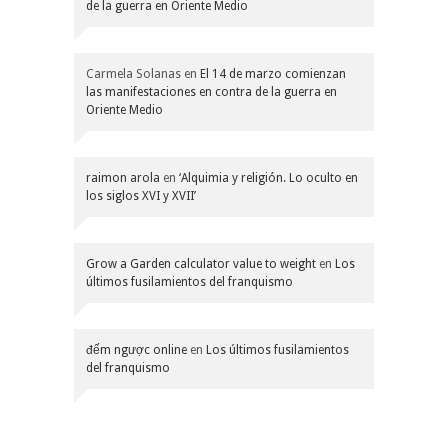
de la guerra en Oriente Medio
Carmela Solanas
en
El 14 de marzo comienzan
las manifestaciones en contra de la guerra en
Oriente Medio
raimon arola
en
‘Alquimia y religión. Lo oculto en
los siglos XVI y XVII’
Grow a Garden calculator value to weight
en
Los
últimos fusilamientos del franquismo
đếm ngược online
en
Los últimos fusilamientos
del franquismo