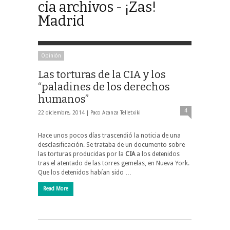
cia archivos - ¡Zas!
Madrid
Opinión
Las torturas de la CIA y los
“paladines de los derechos
humanos”
4
22 diciembre, 2014 |
Paco Azanza Telletxiki
Hace unos pocos días trascendió la noticia de una
desclasificación. Se trataba de un documento sobre
las torturas producidas por la
CIA
a los detenidos
tras el atentado de las torres gemelas, en Nueva York.
Que los detenidos habían sido …
Read More