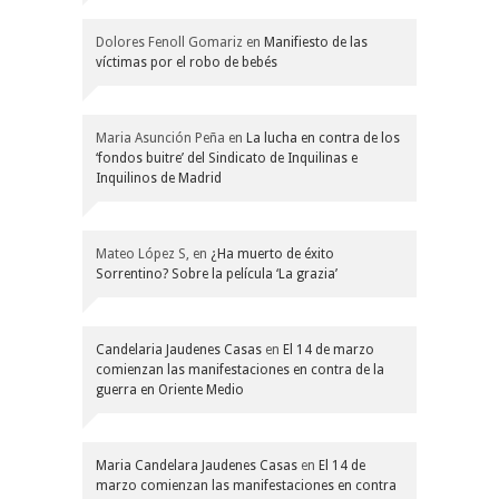
Dolores Fenoll Gomariz
en
Manifiesto de las
víctimas por el robo de bebés
Maria Asunción Peña
en
La lucha en contra de los
‘fondos buitre’ del Sindicato de Inquilinas e
Inquilinos de Madrid
Mateo López S,
en
¿Ha muerto de éxito
Sorrentino? Sobre la película ‘La grazia’
Candelaria Jaudenes Casas
en
El 14 de marzo
comienzan las manifestaciones en contra de la
guerra en Oriente Medio
Maria Candelara Jaudenes Casas
en
El 14 de
marzo comienzan las manifestaciones en contra