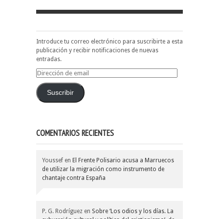
Introduce tu correo electrónico para suscribirte a esta
publicación y recibir notificaciones de nuevas
entradas.
Dirección
de
email
Suscribir
COMENTARIOS RECIENTES
Youssef
en
El Frente Polisario acusa a Marruecos
de utilizar la migración como instrumento de
chantaje contra España
P. G. Rodríguez
en
Sobre ‘Los odios y los días. La