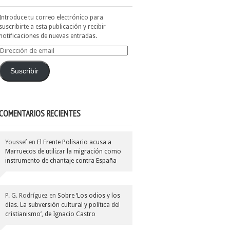
Introduce tu correo electrónico para
suscribirte a esta publicación y recibir
notificaciones de nuevas entradas.
Dirección
de
email
Suscribir
COMENTARIOS RECIENTES
Youssef
en
El Frente Polisario acusa a
Marruecos de utilizar la migración como
instrumento de chantaje contra España
P. G. Rodríguez
en
Sobre ‘Los odios y los
días. La subversión cultural y política del
cristianismo’, de Ignacio Castro