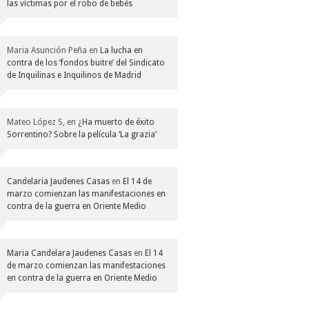
las víctimas por el robo de bebés
Maria Asunción Peña
en
La lucha en
contra de los ‘fondos buitre’ del Sindicato
de Inquilinas e Inquilinos de Madrid
Mateo López S,
en
¿Ha muerto de éxito
Sorrentino? Sobre la película ‘La grazia’
Candelaria Jaudenes Casas
en
El 14 de
marzo comienzan las manifestaciones en
contra de la guerra en Oriente Medio
Maria Candelara Jaudenes Casas
en
El 14
de marzo comienzan las manifestaciones
en contra de la guerra en Oriente Medio