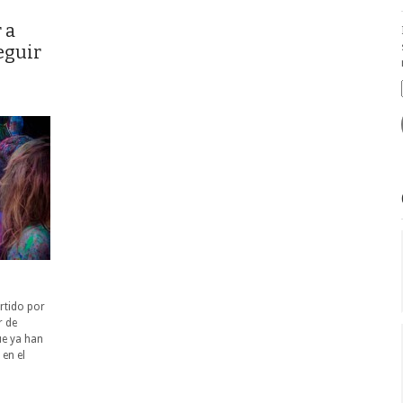
 a
eguir
artido por
r de
ue ya han
 en el