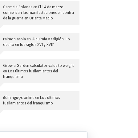
Carmela Solanas
en
El 14 de marzo
comienzan las manifestaciones en contra
de la guerra en Oriente Medio
raimon arola
en
‘Alquimia y religión. Lo
oculto en los siglos XVI y XVII’
Grow a Garden calculator value to weight
en
Los últimos fusilamientos del
franquismo
đếm ngược online
en
Los últimos
fusilamientos del franquismo