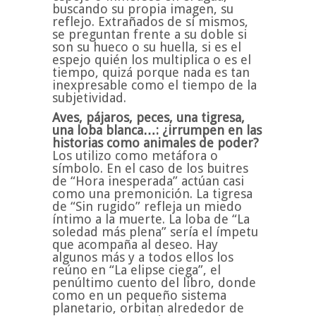
buscando su propia imagen, su
reflejo. Extrañados de sí mismos,
se preguntan frente a su doble si
son su hueco o su huella, si es el
espejo quién los multiplica o es el
tiempo, quizá porque nada es tan
inexpresable como el tiempo de la
subjetividad.
Aves, pájaros, peces, una tigresa,
una loba blanca…: ¿irrumpen en las
historias como animales de poder?
Los utilizo como metáfora o
símbolo. En el caso de los buitres
de “Hora inesperada” actúan casi
como una premonición. La tigresa
de “Sin rugido” refleja un miedo
íntimo a la muerte. La loba de “La
soledad más plena” sería el ímpetu
que acompaña al deseo. Hay
algunos más y a todos ellos los
reúno en “La elipse ciega”, el
penúltimo cuento del libro, donde
como en un pequeño sistema
planetario, orbitan alrededor de