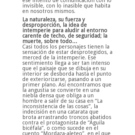
ese intento de comunicación con lo
invisible, con lo inasible que habita
en nosotros mismos.
La naturaleza, su fuerza y
desproporción, la idea de
intemperie para aludir al entorno
carente de techo, de seguridad; la
muerte, sobre todo…
Casi todos los personajes tienen la
sensación de estar desprotegidos, a
merced de la intemperie. Ese
sentimiento llega a ser tan intenso
que el paisaje que se dibuja en su
interior se desborda hasta el punto
de exteriorizarse, pasando a un
primer plano. Así encontramos que
la angustia se convierte en una
niebla densa que obliga a un
hombre a salir de su casa en “La
inconsistencia de las cosas”, la
indecisión en una catarata que
brota arrastrando troncos abatidos
contra el protagonista de “Águila
bicéfala”, o como sucede en el
cuento “Mordaza-aleteo”, en el que