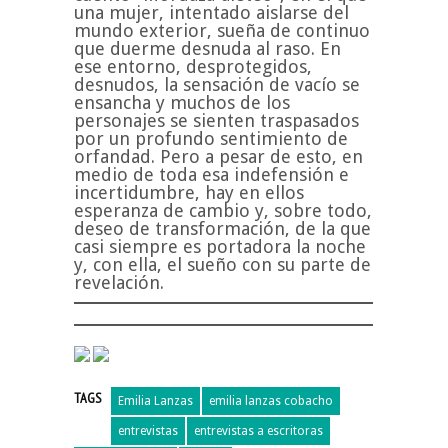
una mujer, intentado aislarse del
mundo exterior, sueña de continuo
que duerme desnuda al raso. En
ese entorno, desprotegidos,
desnudos, la sensación de vacío se
ensancha y muchos de los
personajes se sienten traspasados
por un profundo sentimiento de
orfandad. Pero a pesar de esto, en
medio de toda esa indefensión e
incertidumbre, hay en ellos
esperanza de cambio y, sobre todo,
deseo de transformación, de la que
casi siempre es portadora la noche
y, con ella, el sueño con su parte de
revelación.
TAGS
Emilia Lanzas
emilia lanzas cobacho
entrevistas
entrevistas a escritoras