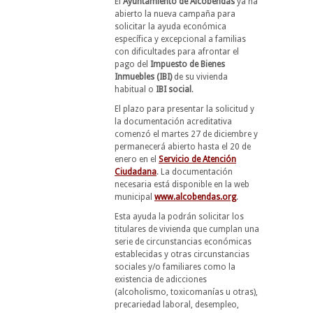
El
Ayuntamiento de Alcobendas
ya ha
abierto la nueva campaña para
solicitar la ayuda económica
específica y excepcional a familias
con dificultades para afrontar el
pago del
Impuesto de Bienes
Inmuebles (IBI)
de su vivienda
habitual o
IBI social
.
El plazo para presentar la solicitud y
la documentación acreditativa
comenzó el martes 27 de diciembre y
permanecerá abierto hasta el 20 de
enero en el
Servicio de Atención
Ciudadana
. La documentación
necesaria está disponible en la web
municipal
www.alcobendas.org
.
Esta ayuda la podrán solicitar los
titulares de vivienda que cumplan una
serie de circunstancias económicas
establecidas y otras circunstancias
sociales y/o familiares como la
existencia de adicciones
(alcoholismo, toxicomanías u otras),
precariedad laboral, desempleo,