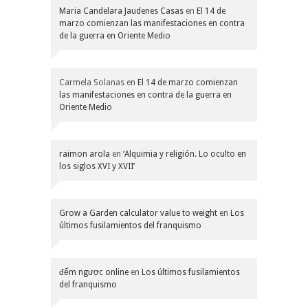
Maria Candelara Jaudenes Casas
en
El 14 de
marzo comienzan las manifestaciones en contra
de la guerra en Oriente Medio
Carmela Solanas
en
El 14 de marzo comienzan
las manifestaciones en contra de la guerra en
Oriente Medio
raimon arola
en
‘Alquimia y religión. Lo oculto en
los siglos XVI y XVII’
Grow a Garden calculator value to weight
en
Los
últimos fusilamientos del franquismo
đếm ngược online
en
Los últimos fusilamientos
del franquismo