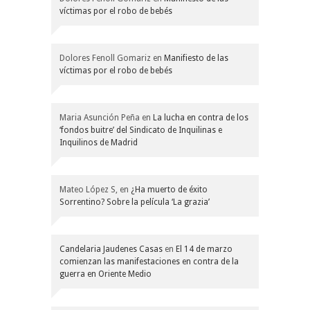
víctimas por el robo de bebés
Dolores Fenoll Gomariz
en
Manifiesto de las
víctimas por el robo de bebés
Maria Asunción Peña
en
La lucha en contra de los
‘fondos buitre’ del Sindicato de Inquilinas e
Inquilinos de Madrid
Mateo López S,
en
¿Ha muerto de éxito
Sorrentino? Sobre la película ‘La grazia’
Candelaria Jaudenes Casas
en
El 14 de marzo
comienzan las manifestaciones en contra de la
guerra en Oriente Medio