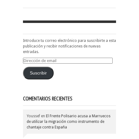
Introduce tu correo electrónico para suscribirte a esta
publicación y recibir notificaciones de nuevas
entradas.
Dirección
de
email
Suscribir
COMENTARIOS RECIENTES
Youssef
en
El Frente Polisario acusa a Marruecos
de utilizar la migración como instrumento de
chantaje contra España