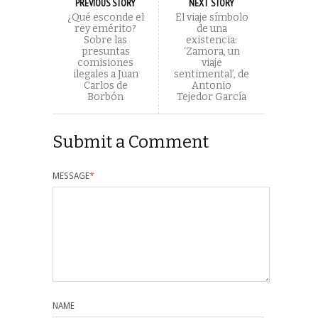
PREVIOUS STORY
NEXT STORY
¿Qué esconde el
El viaje símbolo
rey emérito?
de una
Sobre las
existencia:
presuntas
‘Zamora, un
comisiones
viaje
ilegales a Juan
sentimental’, de
Carlos de
Antonio
Borbón
Tejedor García
Submit a Comment
MESSAGE
*
NAME