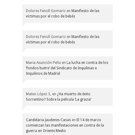
Dolores Fenoll Gomariz
en
Manifiesto de las
víctimas por el robo de bebés
Dolores Fenoll Gomariz
en
Manifiesto de las
víctimas por el robo de bebés
Maria Asunción Peña
en
La lucha en contra de los
‘fondos buitre’ del Sindicato de Inquilinas e
Inquilinos de Madrid
Mateo López S,
en
¿Ha muerto de éxito
Sorrentino? Sobre la película ‘La grazia’
Candelaria Jaudenes Casas
en
El 14 de marzo
comienzan las manifestaciones en contra de la
guerra en Oriente Medio