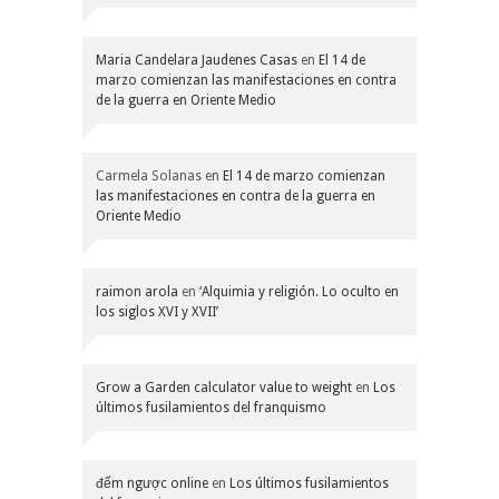
Maria Candelara Jaudenes Casas
en
El 14 de
marzo comienzan las manifestaciones en contra
de la guerra en Oriente Medio
Carmela Solanas
en
El 14 de marzo comienzan
las manifestaciones en contra de la guerra en
Oriente Medio
raimon arola
en
‘Alquimia y religión. Lo oculto en
los siglos XVI y XVII’
Grow a Garden calculator value to weight
en
Los
últimos fusilamientos del franquismo
đếm ngược online
en
Los últimos fusilamientos