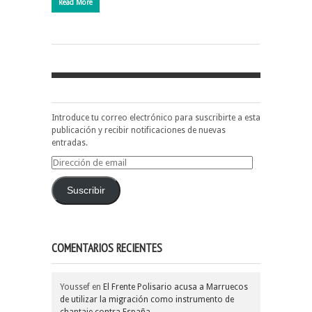
Read More
Introduce tu correo electrónico para suscribirte a esta
publicación y recibir notificaciones de nuevas
entradas.
Dirección
de
email
Suscribir
COMENTARIOS RECIENTES
Youssef
en
El Frente Polisario acusa a Marruecos
de utilizar la migración como instrumento de
chantaje contra España