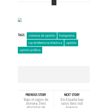
TAGS
columna de opinión
franquismo
Ley de Memoria Histórica
opinión
opinión política
PREVIOUS STORY
NEXT STORY
‘Bajo el signo de
En España hay
Atenea. Diez
unos diez mil
aforistas de
buenos