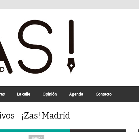
res
La calle
Opinión
Agenda
Contacto
ivos - ¡Zas! Madrid
Opinión