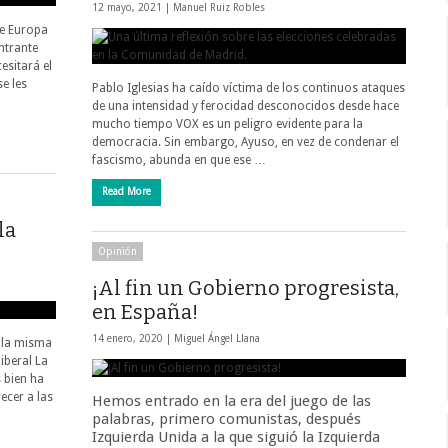
12 mayo, 2021 |
Manuel Ruiz Robles
ue Europa
entrante
esitará el
se les
Pablo Iglesias ha caído víctima de los continuos ataques
de una intensidad y ferocidad desconocidos desde hace
mucho tiempo VOX es un peligro evidente para la
democracia. Sin embargo, Ayuso, en vez de condenar el
fascismo, abunda en que ese …
Read More
la
Opinión
¡Al fin un Gobierno progresista,
en España!
14 enero, 2020 |
Miguel Ángel Llana
 la misma
iberal La
 bien ha
ecer a las
Hemos entrado en la era del juego de las
palabras, primero comunistas, después
Izquierda Unida a la que siguió la Izquierda