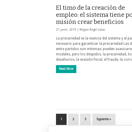
El timo de la creación de
empleo: el sistema tiene p
misión crear beneficios
27 junio, 2019 |
Miguel Ángel Llana
La precariedad es la esencia del sistema y el p
necesario para garantizar la precariedad Las d
entre partidos son mínimas: pueden suavizars
modales, pero los despidos, la precariedad, lo
desahucios, la evasión fiscal, el fraude, la co
Read More
1
2
3
Siguiente »