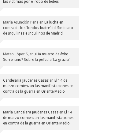
las víctimas por el robo de bebés
Maria Asunción Peña
en
La lucha en
contra de los ‘fondos buitre’ del Sindicato
de Inquilinas e Inquilinos de Madrid
Mateo López S,
en
¿Ha muerto de éxito
Sorrentino? Sobre la película ‘La grazia’
Candelaria Jaudenes Casas
en
El 14 de
marzo comienzan las manifestaciones en
contra de la guerra en Oriente Medio
Maria Candelara Jaudenes Casas
en
El 14
de marzo comienzan las manifestaciones
en contra de la guerra en Oriente Medio