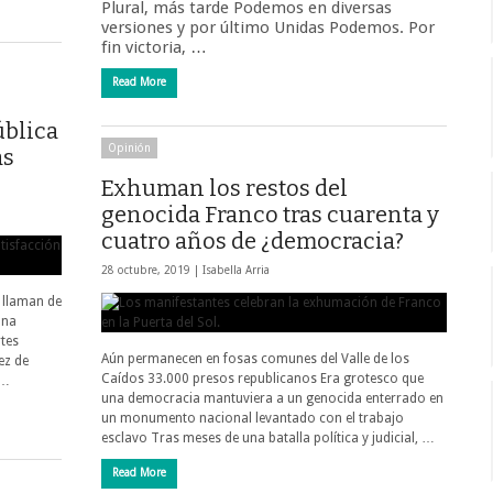
Plural, más tarde Podemos en diversas
versiones y por último Unidas Podemos. Por
fin victoria, …
Read More
ública
Opinión
as
Exhuman los restos del
genocida Franco tras cuarenta y
cuatro años de ¿democracia?
28 octubre, 2019 |
Isabella Arria
l llaman de
una
tes
Aún permanecen en fosas comunes del Valle de los
ez de
Caídos 33.000 presos republicanos Era grotesco que
 …
una democracia mantuviera a un genocida enterrado en
un monumento nacional levantado con el trabajo
esclavo Tras meses de una batalla política y judicial, …
Read More