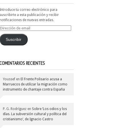
Introduce tu correo electrónico para
suscribirte a esta publicación y recibir
notificaciones de nuevas entradas.
Dirección
de
email
Suscribir
COMENTARIOS RECIENTES
Youssef
en
El Frente Polisario acusa a
Marruecos de utilizar la migración como
instrumento de chantaje contra España
P. G. Rodríguez
en
Sobre ‘Los odios y los
días. La subversión cultural y política del
cristianismo’, de Ignacio Castro