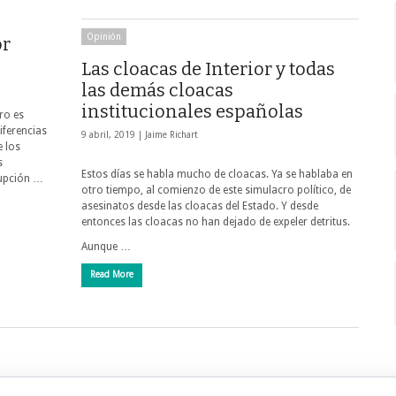
Opinión
or
Las cloacas de Interior y todas
las demás cloacas
institucionales españolas
aro es
iferencias
9 abril, 2019 |
Jaime Richart
e los
s
Estos días se habla mucho de cloacas. Ya se hablaba en
rrupción …
otro tiempo, al comienzo de este simulacro político, de
asesinatos desde las cloacas del Estado. Y desde
entonces las cloacas no han dejado de expeler de­tritus.
Aunque …
Read More