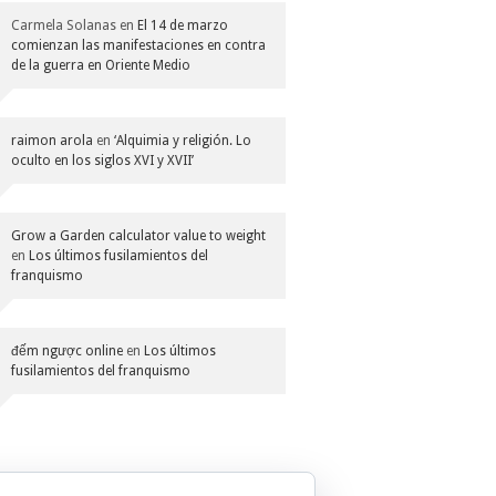
Carmela Solanas
en
El 14 de marzo
comienzan las manifestaciones en contra
de la guerra en Oriente Medio
raimon arola
en
‘Alquimia y religión. Lo
oculto en los siglos XVI y XVII’
Grow a Garden calculator value to weight
en
Los últimos fusilamientos del
franquismo
đếm ngược online
en
Los últimos
fusilamientos del franquismo