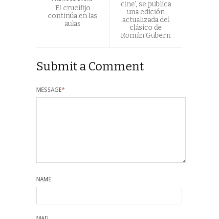
cine’, se publica
El crucifijo
una edición
continúa en las
actualizada del
aulas
clásico de
Román Gubern
Submit a Comment
MESSAGE
*
NAME
MAIL