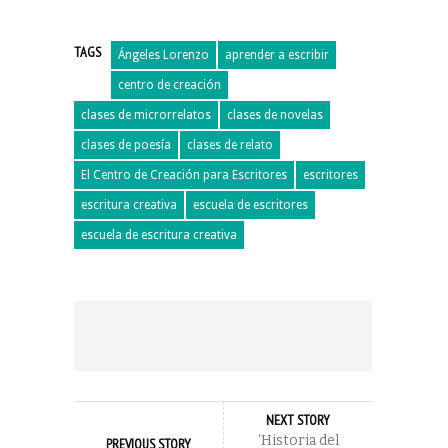
TAGS
Ángeles Lorenzo
aprender a escribir
centro de creación
clases de microrrelatos
clases de novelas
clases de poesía
clases de relato
El Centro de Creación para Escritores
escritores
escritura creativa
escuela de escritores
escuela de escritura creativa
NEXT STORY
‘Historia del
PREVIOUS STORY