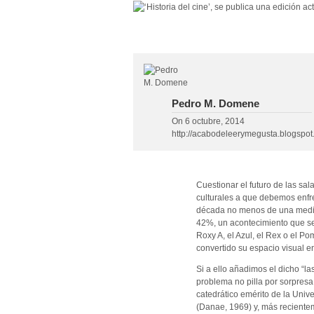
Pedro M. Domene
On
6 octubre, 2014
http://acabodeleerymegusta.blogspot
Cuestionar el futuro de las sal
culturales a que debemos enfr
década no menos de una media 
42%, un acontecimiento que se 
Roxy A, el Azul, el Rex o el P
convertido su espacio visual e
Si a ello añadimos el dicho “la
problema no pilla por sorpresa
catedrático emérito de la Uni
(Danae, 1969) y, más recient