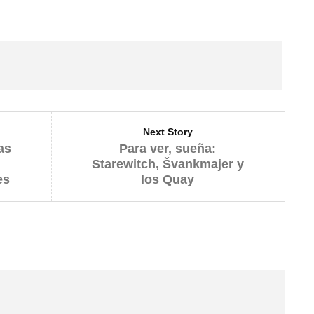
Next Story
as
Para ver, sueña:
Starewitch, Švankmajer y
es
los Quay