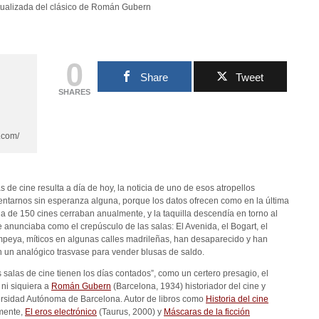
0
Share
Tweet
SHARES
.com/
as de cine resulta a día de hoy, la noticia de uno de esos atropellos
entarnos sin esperanza alguna, porque los datos ofrecen como en la última
de 150 cines cerraban anualmente, y la taquilla descendía en torno al
anunciaba como el crepúsculo de las salas: El Avenida, el Bogart, el
ompeya, míticos en algunas calles madrileñas, han desaparecido y han
n un analógico trasvase para vender blusas de saldo.
s salas de cine tienen los días contados”, como un certero presagio, el
 ni siquiera a
Román Gubern
(Barcelona, 1934) historiador del cine y
versidad Autónoma de Barcelona. Autor de libros como
Historia del cine
emente,
El eros electrónico
(Taurus, 2000) y
Máscaras de la ficción