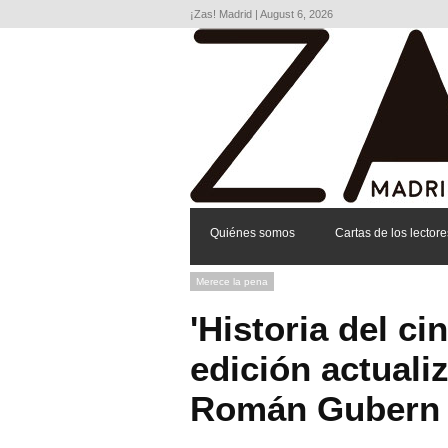
¡Zas! Madrid | August 6, 2026
Quiénes somos
Cartas de los lectore
Merece la pena
'Historia del ci
edición actuali
Román Gubern -