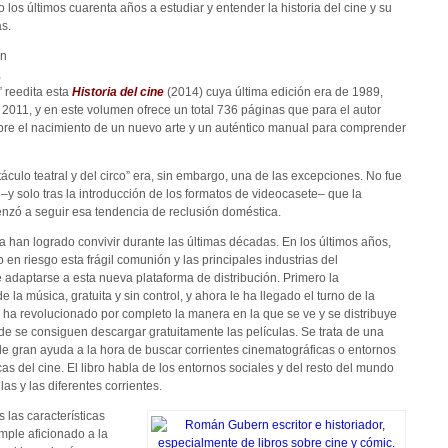
los últimos cuarenta años a estudiar y entender la historia del cine y su
as.
en
,
reedita esta
Historia del cine
(2014) cuya última edición era de 1989,
 2011, y en este volumen ofrece un total 736 páginas que para el autor
re el nacimiento de un nuevo arte y un auténtico manual para comprender
táculo teatral y del circo” era, sin embargo, una de las excepciones. No fue
–y solo tras la introducción de los formatos de videocasete– que la
enzó a seguir esa tendencia de reclusión doméstica.
sa han logrado convivir durante las últimas décadas. En los últimos años,
 en riesgo esta frágil comunión y las principales industrias del
 adaptarse a esta nueva plataforma de distribución. Primero la
e la música, gratuita y sin control, y ahora le ha llegado el turno de la
ha revolucionado por completo la manera en la que se ve y se distribuye
nde se consiguen descargar gratuitamente las películas. Se trata de una
e gran ayuda a la hora de buscar corrientes cinematográficas o entornos
s del cine. El libro habla de los entornos sociales y del resto del mundo
las y las diferentes corrientes.
las características
simple aficionado a la