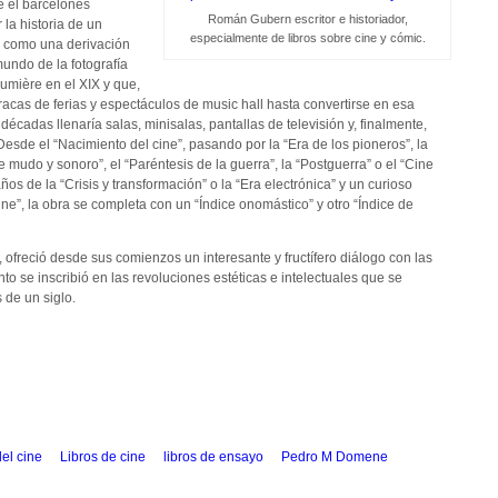
e el barcelonés
Román Gubern escritor e historiador,
 la historia de un
especialmente de libros sobre cine y cómic.
ó como una derivación
mundo de la fotografía
umière en el XIX y que,
racas de ferias y espectáculos de music hall hasta convertirse en esa
écadas llenaría salas, minisalas, pantallas de televisión y, finalmente,
Desde el “Nacimiento del cine”, pasando por la “Era de los pioneros”, la
e mudo y sonoro”, el “Paréntesis de la guerra”, la “Postguerra” o el “Cine
s de la “Crisis y transformación” o la “Era electrónica” y un curioso
ine”, la obra se completa con un “Índice onomástico” y otro “Índice de
ofreció desde sus comienzos un interesante y fructífero diálogo con las
to se inscribió en las revoluciones estéticas e intelectuales que se
 de un siglo.
del cine
Libros de cine
libros de ensayo
Pedro M Domene