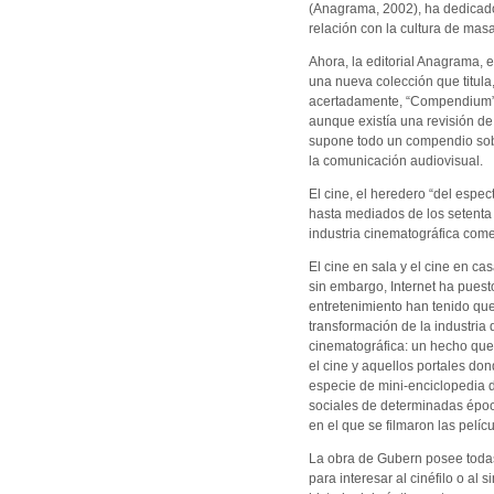
(Anagrama, 2002), ha dedicado 
relación con la cultura de mas
Ahora, la editorial Anagrama, 
una nueva colección que titula
acertadamente, “Compendium” 
aunque existía una revisión de
supone todo un compendio sob
la comunicación audiovisual.
El cine, el heredero “del espec
hasta mediados de los setenta 
industria cinematográfica com
El cine en sala y el cine en ca
sin embargo, Internet ha puesto
entretenimiento han tenido que
transformación de la industria d
cinematográfica: un hecho que 
el cine y aquellos portales do
especie de mini-enciclopedia d
sociales de determinadas época
en el que se filmaron las pelícu
La obra de Gubern posee todas 
para interesar al cinéfilo o al 