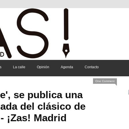
s
La calle
Opinión
Agenda
Contacto
One Comment
ne', se publica una
zada del clásico de
 ¡Zas! Madrid