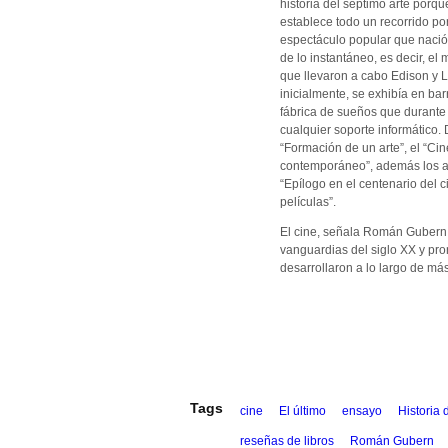
historia del séptimo arte porqu
establece todo un recorrido por
espectáculo popular que naci
de lo instantáneo, es decir, el 
que llevaron a cabo Edison y L
inicialmente, se exhibía en bar
fábrica de sueños que durante d
cualquier soporte informático. 
“Formación de un arte”, el “Cin
contemporáneo”, además los año
“Epílogo en el centenario del c
películas”.
El cine, señala Román Gubern, 
vanguardias del siglo XX y pron
desarrollaron a lo largo de más
Tags
cine
El último
ensayo
Historia 
reseñas de libros
Román Gubern