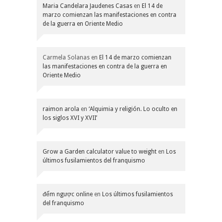
Maria Candelara Jaudenes Casas
en
El 14 de
marzo comienzan las manifestaciones en contra
de la guerra en Oriente Medio
Carmela Solanas
en
El 14 de marzo comienzan
las manifestaciones en contra de la guerra en
Oriente Medio
raimon arola
en
‘Alquimia y religión. Lo oculto en
los siglos XVI y XVII’
Grow a Garden calculator value to weight
en
Los
últimos fusilamientos del franquismo
đếm ngược online
en
Los últimos fusilamientos
del franquismo