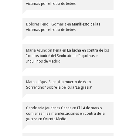
víctimas por el robo de bebés
Dolores Fenoll Gomariz
en
Manifiesto de las
víctimas por el robo de bebés
Maria Asunción Peña
en
La lucha en contra de los
‘fondos buitre’ del Sindicato de Inquilinas e
Inquilinos de Madrid
Mateo López S,
en
¿Ha muerto de éxito
Sorrentino? Sobre la película ‘La grazia’
Candelaria Jaudenes Casas
en
El 14 de marzo
comienzan las manifestaciones en contra de la
guerra en Oriente Medio