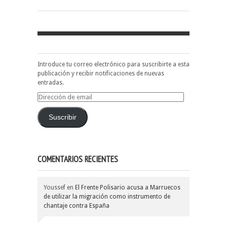
Introduce tu correo electrónico para suscribirte a esta
publicación y recibir notificaciones de nuevas
entradas.
Dirección
de
email
Suscribir
COMENTARIOS RECIENTES
Youssef
en
El Frente Polisario acusa a Marruecos
de utilizar la migración como instrumento de
chantaje contra España