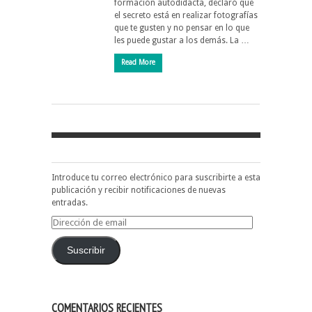
formación autodidacta, declaró que
el secreto está en realizar fotografías
que te gusten y no pensar en lo que
les puede gustar a los demás. La …
Read More
Introduce tu correo electrónico para suscribirte a esta
publicación y recibir notificaciones de nuevas
entradas.
Dirección
de
email
Suscribir
COMENTARIOS RECIENTES