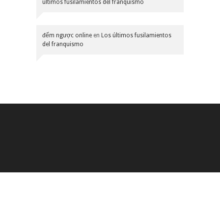
últimos fusilamientos del franquismo
đếm ngược online
en
Los últimos fusilamientos
del franquismo