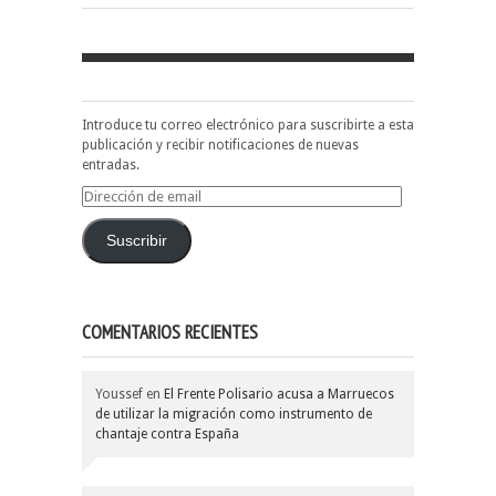
Introduce tu correo electrónico para suscribirte a esta
publicación y recibir notificaciones de nuevas
entradas.
Dirección
de
email
Suscribir
COMENTARIOS RECIENTES
Youssef
en
El Frente Polisario acusa a Marruecos
de utilizar la migración como instrumento de
chantaje contra España