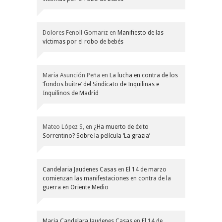
Dolores Fenoll Gomariz
en
Manifiesto de las
víctimas por el robo de bebés
Maria Asunción Peña
en
La lucha en contra de los
‘fondos buitre’ del Sindicato de Inquilinas e
Inquilinos de Madrid
Mateo López S,
en
¿Ha muerto de éxito
Sorrentino? Sobre la película ‘La grazia’
Candelaria Jaudenes Casas
en
El 14 de marzo
comienzan las manifestaciones en contra de la
guerra en Oriente Medio
Maria Candelara Jaudenes Casas
en
El 14 de