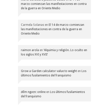
marzo comienzan las manifestaciones en contra
de la guerra en Oriente Medio
Carmela Solanas
en
El 14 de marzo comienzan
las manifestaciones en contra de la guerra en
Oriente Medio
raimon arola
en
‘Alquimia y religión. Lo oculto en
los siglos XVI y XVII’
Grow a Garden calculator value to weight
en
Los
últimos fusilamientos del franquismo
đếm ngược online
en
Los últimos fusilamientos
del franquismo