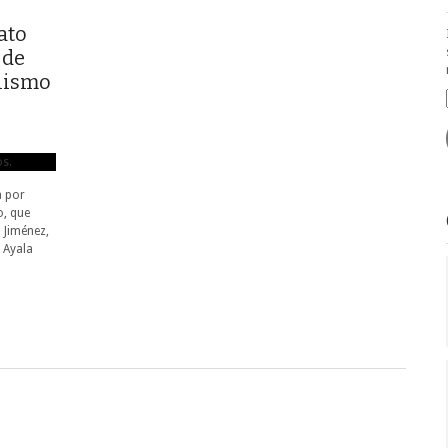
ato
 de
rnismo
a por
o, que
 Jiménez,
 Ayala