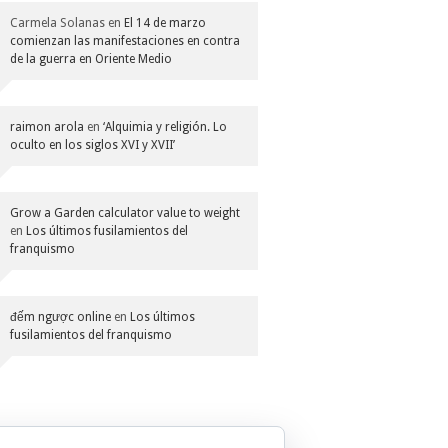
Carmela Solanas
en
El 14 de marzo
comienzan las manifestaciones en contra
de la guerra en Oriente Medio
raimon arola
en
‘Alquimia y religión. Lo
oculto en los siglos XVI y XVII’
Grow a Garden calculator value to weight
en
Los últimos fusilamientos del
franquismo
đếm ngược online
en
Los últimos
fusilamientos del franquismo