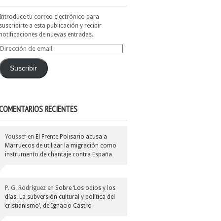
Introduce tu correo electrónico para
suscribirte a esta publicación y recibir
notificaciones de nuevas entradas.
Dirección
de
email
Suscribir
COMENTARIOS RECIENTES
Youssef
en
El Frente Polisario acusa a
Marruecos de utilizar la migración como
instrumento de chantaje contra España
P. G. Rodríguez
en
Sobre ‘Los odios y los
días. La subversión cultural y política del
cristianismo’, de Ignacio Castro