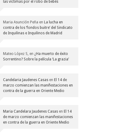
las víctimas por el robo de bebés
Maria Asunción Peña
en
La lucha en
contra de los ‘fondos buitre’ del Sindicato
de Inquilinas e Inquilinos de Madrid
Mateo López S,
en
¿Ha muerto de éxito
Sorrentino? Sobre la película ‘La grazia’
Candelaria Jaudenes Casas
en
El 14 de
marzo comienzan las manifestaciones en
contra de la guerra en Oriente Medio
Maria Candelara Jaudenes Casas
en
El 14
de marzo comienzan las manifestaciones
en contra de la guerra en Oriente Medio