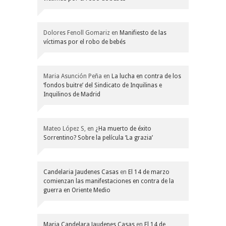
Dolores Fenoll Gomariz
en
Manifiesto de las
víctimas por el robo de bebés
Maria Asunción Peña
en
La lucha en contra de los
‘fondos buitre’ del Sindicato de Inquilinas e
Inquilinos de Madrid
Mateo López S,
en
¿Ha muerto de éxito
Sorrentino? Sobre la película ‘La grazia’
Candelaria Jaudenes Casas
en
El 14 de marzo
comienzan las manifestaciones en contra de la
guerra en Oriente Medio
Maria Candelara Jaudenes Casas
en
El 14 de