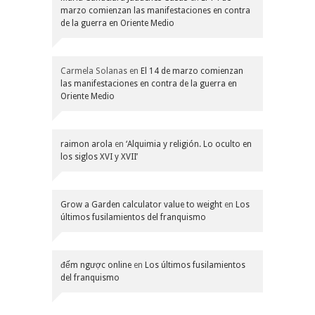
marzo comienzan las manifestaciones en contra
de la guerra en Oriente Medio
Carmela Solanas
en
El 14 de marzo comienzan
las manifestaciones en contra de la guerra en
Oriente Medio
raimon arola
en
‘Alquimia y religión. Lo oculto en
los siglos XVI y XVII’
Grow a Garden calculator value to weight
en
Los
últimos fusilamientos del franquismo
đếm ngược online
en
Los últimos fusilamientos
del franquismo