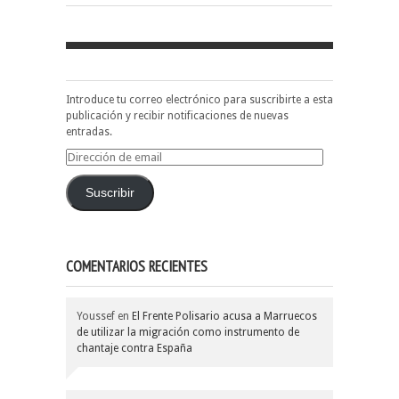
Introduce tu correo electrónico para suscribirte a esta
publicación y recibir notificaciones de nuevas
entradas.
Dirección
de
email
Suscribir
COMENTARIOS RECIENTES
Youssef
en
El Frente Polisario acusa a Marruecos
de utilizar la migración como instrumento de
chantaje contra España