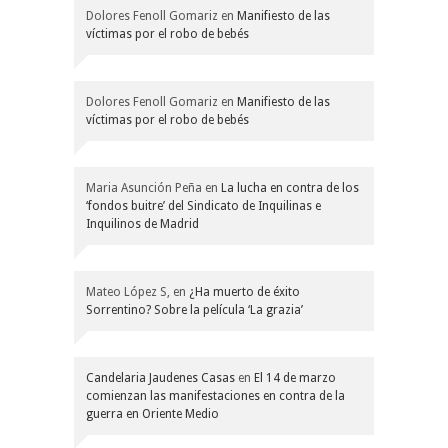
Dolores Fenoll Gomariz
en
Manifiesto de las
víctimas por el robo de bebés
Dolores Fenoll Gomariz
en
Manifiesto de las
víctimas por el robo de bebés
Maria Asunción Peña
en
La lucha en contra de los
‘fondos buitre’ del Sindicato de Inquilinas e
Inquilinos de Madrid
Mateo López S,
en
¿Ha muerto de éxito
Sorrentino? Sobre la película ‘La grazia’
Candelaria Jaudenes Casas
en
El 14 de marzo
comienzan las manifestaciones en contra de la
guerra en Oriente Medio