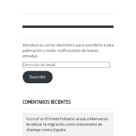
Introduce tu correo electrónico para suscribirte a esta
publicación y recibir notificaciones de nuevas
entradas.
Dirección
de
email
Suscribir
COMENTARIOS RECIENTES
Youssef
en
El Frente Polisario acusa a Marruecos
de utilizar la migración como instrumento de
chantaje contra España