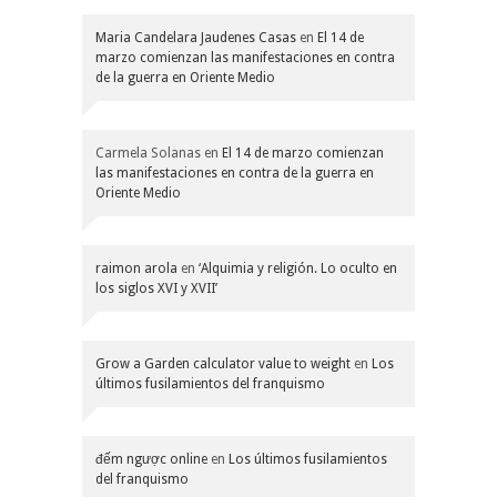
Maria Candelara Jaudenes Casas
en
El 14 de
marzo comienzan las manifestaciones en contra
de la guerra en Oriente Medio
Carmela Solanas
en
El 14 de marzo comienzan
las manifestaciones en contra de la guerra en
Oriente Medio
raimon arola
en
‘Alquimia y religión. Lo oculto en
los siglos XVI y XVII’
Grow a Garden calculator value to weight
en
Los
últimos fusilamientos del franquismo
đếm ngược online
en
Los últimos fusilamientos
del franquismo