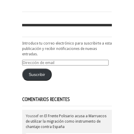
Introduce tu correo electrónico para suscribirte a esta
publicación y recibir notificaciones de nuevas
entradas.
Dirección
de
email
Suscribir
COMENTARIOS RECIENTES
Youssef
en
El Frente Polisario acusa a Marruecos
de utilizar la migración como instrumento de
chantaje contra España