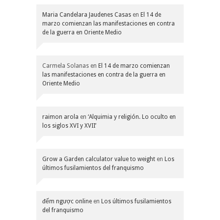
Maria Candelara Jaudenes Casas
en
El 14 de
marzo comienzan las manifestaciones en contra
de la guerra en Oriente Medio
Carmela Solanas
en
El 14 de marzo comienzan
las manifestaciones en contra de la guerra en
Oriente Medio
raimon arola
en
‘Alquimia y religión. Lo oculto en
los siglos XVI y XVII’
Grow a Garden calculator value to weight
en
Los
últimos fusilamientos del franquismo
đếm ngược online
en
Los últimos fusilamientos
del franquismo