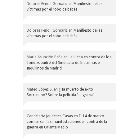
Dolores Fenoll Gomariz
en
Manifiesto de las
víctimas por el robo de bebés
Dolores Fenoll Gomariz
en
Manifiesto de las
víctimas por el robo de bebés
Maria Asunción Peña
en
La lucha en contra de los
‘fondos buitre’ del Sindicato de Inquilinas e
Inquilinos de Madrid
Mateo López S,
en
¿Ha muerto de éxito
Sorrentino? Sobre la película ‘La grazia’
Candelaria Jaudenes Casas
en
El 14 de marzo
comienzan las manifestaciones en contra de la
guerra en Oriente Medio