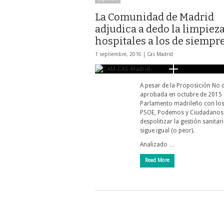
La Comunidad de Madrid
adjudica a dedo la limpiez
hospitales a los de siempr
1 septiembre, 2016 |
Cas Madrid
A pesar de la Proposición No 
aprobada en octubre de 2015 
Parlamento madrileño con los
PSOE, Podemos y Ciudadanos
despolitizar la gestión sanitar
sigue igual (o peor).
Analizado …
Read More