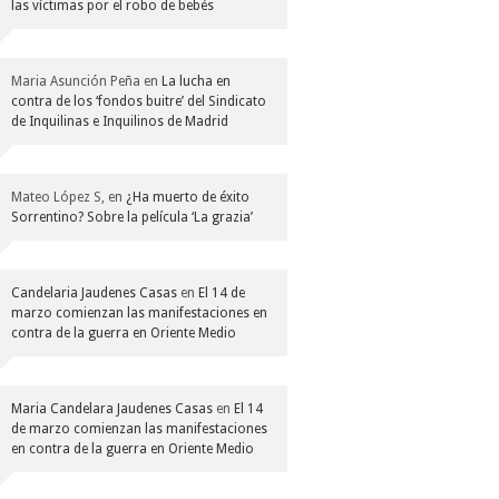
las víctimas por el robo de bebés
Maria Asunción Peña
en
La lucha en
contra de los ‘fondos buitre’ del Sindicato
de Inquilinas e Inquilinos de Madrid
Mateo López S,
en
¿Ha muerto de éxito
Sorrentino? Sobre la película ‘La grazia’
Candelaria Jaudenes Casas
en
El 14 de
marzo comienzan las manifestaciones en
contra de la guerra en Oriente Medio
Maria Candelara Jaudenes Casas
en
El 14
de marzo comienzan las manifestaciones
en contra de la guerra en Oriente Medio