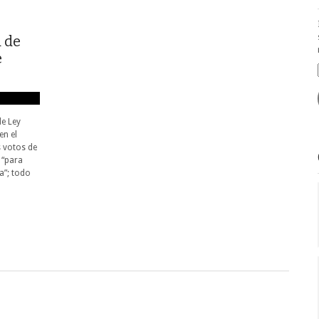
a de
e
de Ley
en el
 votos de
 “para
ia”; todo