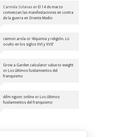
Carmela Solanas
en
El 14 de marzo
comienzan las manifestaciones en contra
de la guerra en Oriente Medio
raimon arola
en
‘Alquimia y religión. Lo
oculto en los siglos XVI y XVII’
Grow a Garden calculator value to weight
en
Los últimos fusilamientos del
franquismo
đếm ngược online
en
Los últimos
fusilamientos del franquismo