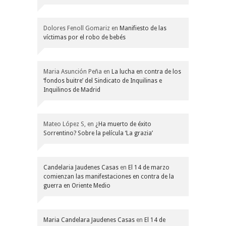
Dolores Fenoll Gomariz
en
Manifiesto de las
víctimas por el robo de bebés
Maria Asunción Peña
en
La lucha en contra de los
‘fondos buitre’ del Sindicato de Inquilinas e
Inquilinos de Madrid
Mateo López S,
en
¿Ha muerto de éxito
Sorrentino? Sobre la película ‘La grazia’
Candelaria Jaudenes Casas
en
El 14 de marzo
comienzan las manifestaciones en contra de la
guerra en Oriente Medio
Maria Candelara Jaudenes Casas
en
El 14 de