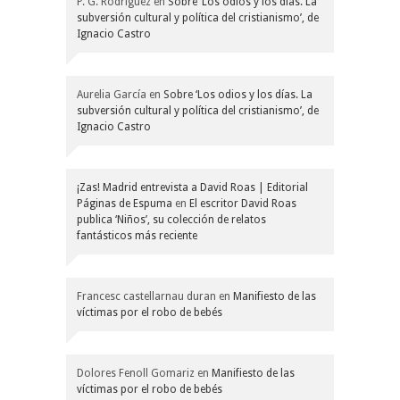
P. G. Rodríguez
en
Sobre ‘Los odios y los días. La
subversión cultural y política del cristianismo’, de
Ignacio Castro
Aurelia García
en
Sobre ‘Los odios y los días. La
subversión cultural y política del cristianismo’, de
Ignacio Castro
¡Zas! Madrid entrevista a David Roas | Editorial
Páginas de Espuma
en
El escritor David Roas
publica ‘Niños’, su colección de relatos
fantásticos más reciente
Francesc castellarnau duran
en
Manifiesto de las
víctimas por el robo de bebés
Dolores Fenoll Gomariz
en
Manifiesto de las
víctimas por el robo de bebés