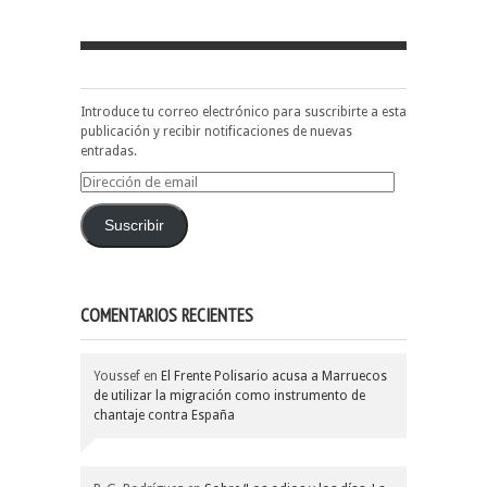
Introduce tu correo electrónico para suscribirte a esta
publicación y recibir notificaciones de nuevas
entradas.
Dirección
de
email
Suscribir
COMENTARIOS RECIENTES
Youssef
en
El Frente Polisario acusa a Marruecos
de utilizar la migración como instrumento de
chantaje contra España