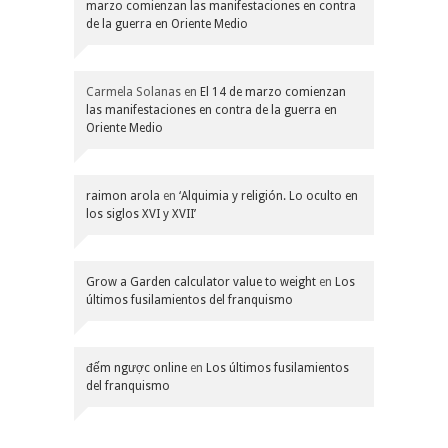
marzo comienzan las manifestaciones en contra
de la guerra en Oriente Medio
Carmela Solanas
en
El 14 de marzo comienzan
las manifestaciones en contra de la guerra en
Oriente Medio
raimon arola
en
‘Alquimia y religión. Lo oculto en
los siglos XVI y XVII’
Grow a Garden calculator value to weight
en
Los
últimos fusilamientos del franquismo
đếm ngược online
en
Los últimos fusilamientos
del franquismo