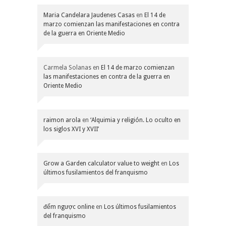
Maria Candelara Jaudenes Casas
en
El 14 de
marzo comienzan las manifestaciones en contra
de la guerra en Oriente Medio
Carmela Solanas
en
El 14 de marzo comienzan
las manifestaciones en contra de la guerra en
Oriente Medio
raimon arola
en
‘Alquimia y religión. Lo oculto en
los siglos XVI y XVII’
Grow a Garden calculator value to weight
en
Los
últimos fusilamientos del franquismo
đếm ngược online
en
Los últimos fusilamientos
del franquismo