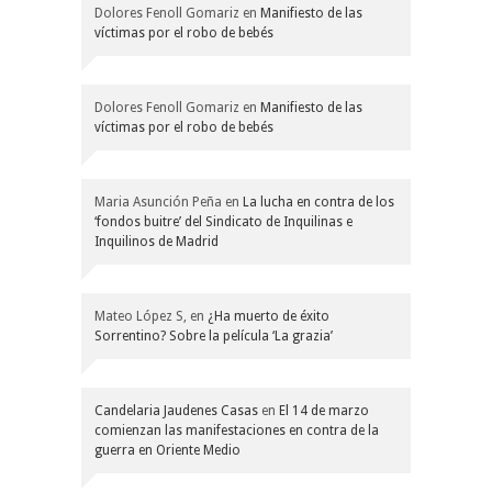
Dolores Fenoll Gomariz
en
Manifiesto de las
víctimas por el robo de bebés
Dolores Fenoll Gomariz
en
Manifiesto de las
víctimas por el robo de bebés
Maria Asunción Peña
en
La lucha en contra de los
‘fondos buitre’ del Sindicato de Inquilinas e
Inquilinos de Madrid
Mateo López S,
en
¿Ha muerto de éxito
Sorrentino? Sobre la película ‘La grazia’
Candelaria Jaudenes Casas
en
El 14 de marzo
comienzan las manifestaciones en contra de la
guerra en Oriente Medio