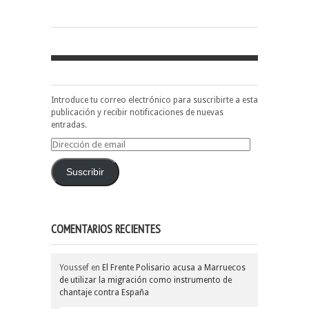
Introduce tu correo electrónico para suscribirte a esta
publicación y recibir notificaciones de nuevas
entradas.
Dirección
de
email
Suscribir
COMENTARIOS RECIENTES
Youssef
en
El Frente Polisario acusa a Marruecos
de utilizar la migración como instrumento de
chantaje contra España