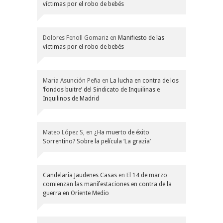
víctimas por el robo de bebés
Dolores Fenoll Gomariz
en
Manifiesto de las
víctimas por el robo de bebés
Maria Asunción Peña
en
La lucha en contra de los
‘fondos buitre’ del Sindicato de Inquilinas e
Inquilinos de Madrid
Mateo López S,
en
¿Ha muerto de éxito
Sorrentino? Sobre la película ‘La grazia’
Candelaria Jaudenes Casas
en
El 14 de marzo
comienzan las manifestaciones en contra de la
guerra en Oriente Medio