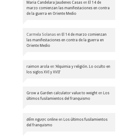
Maria Candelara Jaudenes Casas
en
El 14 de
marzo comienzan las manifestaciones en contra
de la guerra en Oriente Medio
Carmela Solanas
en
El 14 de marzo comienzan
las manifestaciones en contra de la guerra en
Oriente Medio
raimon arola
en
‘Alquimia y religión. Lo oculto en
los siglos XVI y XVII’
Grow a Garden calculator value to weight
en
Los
últimos fusilamientos del franquismo
đếm ngược online
en
Los últimos fusilamientos
del franquismo