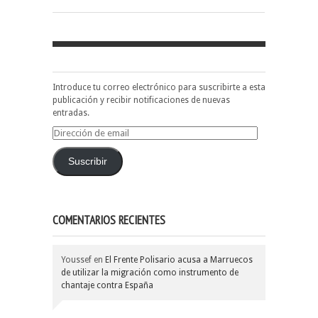
Introduce tu correo electrónico para suscribirte a esta
publicación y recibir notificaciones de nuevas
entradas.
Dirección
de
email
Suscribir
COMENTARIOS RECIENTES
Youssef
en
El Frente Polisario acusa a Marruecos
de utilizar la migración como instrumento de
chantaje contra España