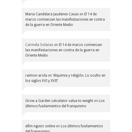
Maria Candelara Jaudenes Casas
en
El 14 de
marzo comienzan las manifestaciones en contra
de la guerra en Oriente Medio
Carmela Solanas
en
El 14 de marzo comienzan
las manifestaciones en contra de la guerra en
Oriente Medio
raimon arola
en
‘Alquimia y religión. Lo oculto en
los siglos XVI y XVII’
Grow a Garden calculator value to weight
en
Los
últimos fusilamientos del franquismo
đếm ngược online
en
Los últimos fusilamientos
del franquismo