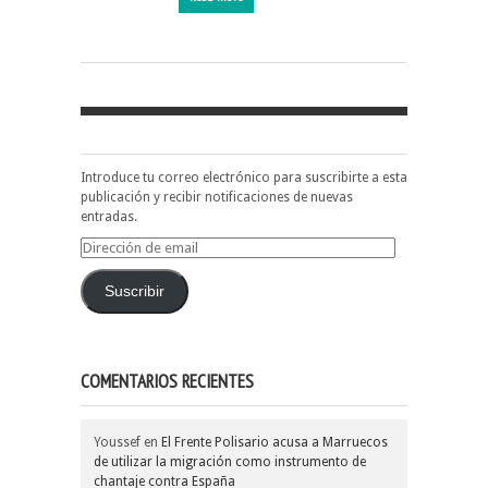
Introduce tu correo electrónico para suscribirte a esta
publicación y recibir notificaciones de nuevas
entradas.
Dirección
de
email
Suscribir
COMENTARIOS RECIENTES
Youssef
en
El Frente Polisario acusa a Marruecos
de utilizar la migración como instrumento de
chantaje contra España