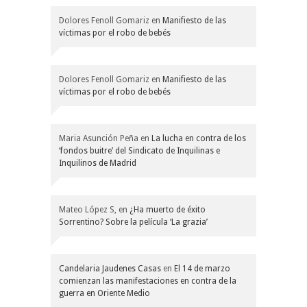
Dolores Fenoll Gomariz
en
Manifiesto de las
víctimas por el robo de bebés
Dolores Fenoll Gomariz
en
Manifiesto de las
víctimas por el robo de bebés
Maria Asunción Peña
en
La lucha en contra de los
‘fondos buitre’ del Sindicato de Inquilinas e
Inquilinos de Madrid
Mateo López S,
en
¿Ha muerto de éxito
Sorrentino? Sobre la película ‘La grazia’
Candelaria Jaudenes Casas
en
El 14 de marzo
comienzan las manifestaciones en contra de la
guerra en Oriente Medio