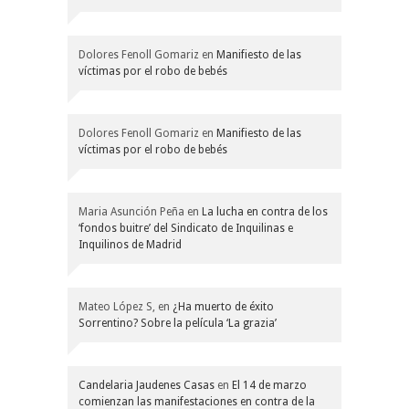
Dolores Fenoll Gomariz
en
Manifiesto de las
víctimas por el robo de bebés
Dolores Fenoll Gomariz
en
Manifiesto de las
víctimas por el robo de bebés
Maria Asunción Peña
en
La lucha en contra de los
‘fondos buitre’ del Sindicato de Inquilinas e
Inquilinos de Madrid
Mateo López S,
en
¿Ha muerto de éxito
Sorrentino? Sobre la película ‘La grazia’
Candelaria Jaudenes Casas
en
El 14 de marzo
comienzan las manifestaciones en contra de la