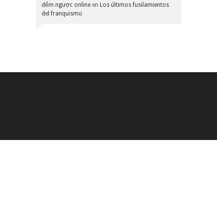
đếm ngược online
en
Los últimos fusilamientos
del franquismo