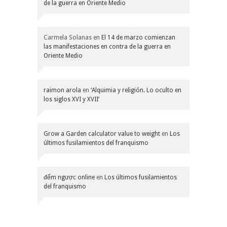
de la guerra en Oriente Medio
Carmela Solanas
en
El 14 de marzo comienzan
las manifestaciones en contra de la guerra en
Oriente Medio
raimon arola
en
‘Alquimia y religión. Lo oculto en
los siglos XVI y XVII’
Grow a Garden calculator value to weight
en
Los
últimos fusilamientos del franquismo
đếm ngược online
en
Los últimos fusilamientos
del franquismo