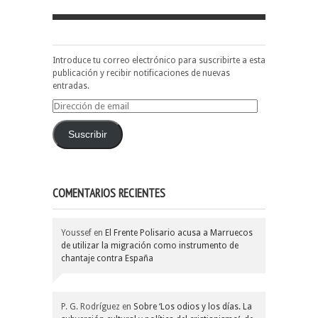
Introduce tu correo electrónico para suscribirte a esta
publicación y recibir notificaciones de nuevas
entradas.
Dirección
de
email
Suscribir
COMENTARIOS RECIENTES
Youssef
en
El Frente Polisario acusa a Marruecos
de utilizar la migración como instrumento de
chantaje contra España
P. G. Rodríguez
en
Sobre ‘Los odios y los días. La