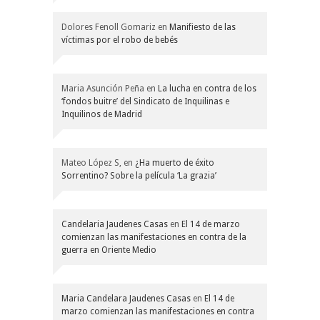
Dolores Fenoll Gomariz
en
Manifiesto de las
víctimas por el robo de bebés
Maria Asunción Peña
en
La lucha en contra de los
‘fondos buitre’ del Sindicato de Inquilinas e
Inquilinos de Madrid
Mateo López S,
en
¿Ha muerto de éxito
Sorrentino? Sobre la película ‘La grazia’
Candelaria Jaudenes Casas
en
El 14 de marzo
comienzan las manifestaciones en contra de la
guerra en Oriente Medio
Maria Candelara Jaudenes Casas
en
El 14 de
marzo comienzan las manifestaciones en contra