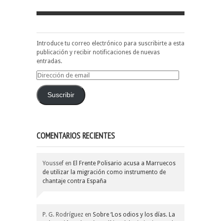
Introduce tu correo electrónico para suscribirte a esta
publicación y recibir notificaciones de nuevas
entradas.
Dirección
de
email
Suscribir
COMENTARIOS RECIENTES
Youssef
en
El Frente Polisario acusa a Marruecos
de utilizar la migración como instrumento de
chantaje contra España
P. G. Rodríguez
en
Sobre ‘Los odios y los días. La