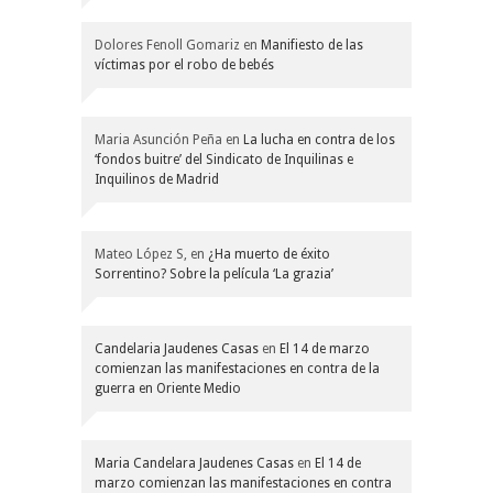
Dolores Fenoll Gomariz
en
Manifiesto de las
víctimas por el robo de bebés
Maria Asunción Peña
en
La lucha en contra de los
‘fondos buitre’ del Sindicato de Inquilinas e
Inquilinos de Madrid
Mateo López S,
en
¿Ha muerto de éxito
Sorrentino? Sobre la película ‘La grazia’
Candelaria Jaudenes Casas
en
El 14 de marzo
comienzan las manifestaciones en contra de la
guerra en Oriente Medio
Maria Candelara Jaudenes Casas
en
El 14 de
marzo comienzan las manifestaciones en contra