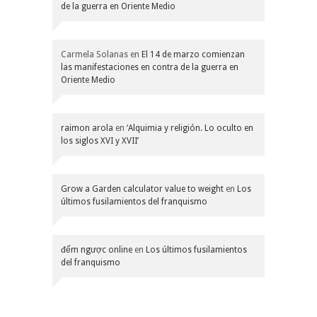
de la guerra en Oriente Medio
Carmela Solanas
en
El 14 de marzo comienzan
las manifestaciones en contra de la guerra en
Oriente Medio
raimon arola
en
‘Alquimia y religión. Lo oculto en
los siglos XVI y XVII’
Grow a Garden calculator value to weight
en
Los
últimos fusilamientos del franquismo
đếm ngược online
en
Los últimos fusilamientos
del franquismo