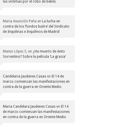
las víctimas por el robo de bebés
Maria Asunción Peña
en
La lucha en
contra de los ‘fondos buitre’ del Sindicato
de Inquilinas e Inquilinos de Madrid
Mateo López S,
en
¿Ha muerto de éxito
Sorrentino? Sobre la película ‘La grazia’
Candelaria Jaudenes Casas
en
El 14 de
marzo comienzan las manifestaciones en
contra de la guerra en Oriente Medio
Maria Candelara Jaudenes Casas
en
El 14
de marzo comienzan las manifestaciones
en contra de la guerra en Oriente Medio