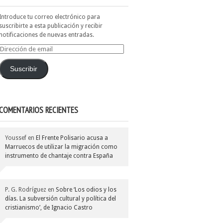
Introduce tu correo electrónico para
suscribirte a esta publicación y recibir
notificaciones de nuevas entradas.
Dirección
de
email
Suscribir
COMENTARIOS RECIENTES
Youssef
en
El Frente Polisario acusa a
Marruecos de utilizar la migración como
instrumento de chantaje contra España
P. G. Rodríguez
en
Sobre ‘Los odios y los
días. La subversión cultural y política del
cristianismo’, de Ignacio Castro