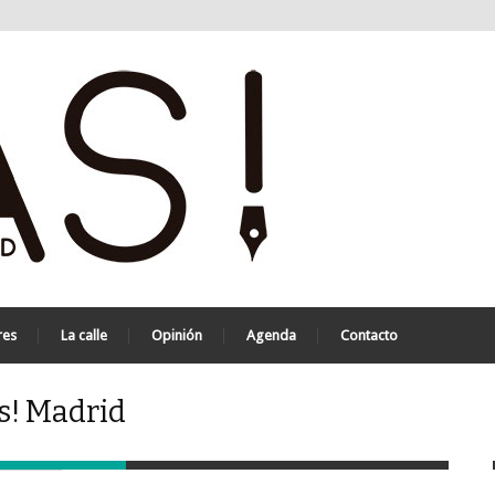
res
La calle
Opinión
Agenda
Contacto
as! Madrid