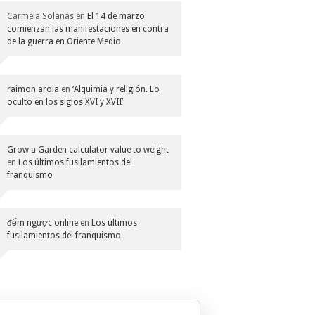
Carmela Solanas
en
El 14 de marzo
comienzan las manifestaciones en contra
de la guerra en Oriente Medio
raimon arola
en
‘Alquimia y religión. Lo
oculto en los siglos XVI y XVII’
Grow a Garden calculator value to weight
en
Los últimos fusilamientos del
franquismo
đếm ngược online
en
Los últimos
fusilamientos del franquismo