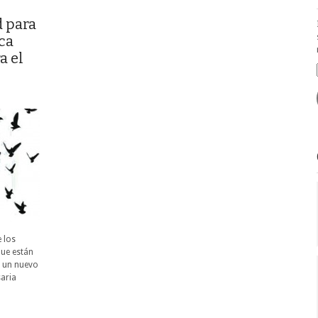
d para
ca
a el
e los
que están
 un nuevo
saria